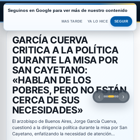
Seguinos en Google para ver más de nuestro contenido
ARGENTINA PORTAL
MAS TARDE
YA LO HICE
SEGUIR
Saltar
al
GARCÍA CUERVA
contenido
CRITICA A LA POLÍTICA
DURANTE LA MISA POR
SAN CAYETANO:
«HABLAN DE LOS
POBRES, PERO NO ESTÁN
‹
›
CERCA DE SUS
NECESIDADES»
El arzobispo de Buenos Aires, Jorge García Cuerva,
cuestionó a la dirigencia política durante la misa por San
Cayetano, enfatizando la necesidad de atención…