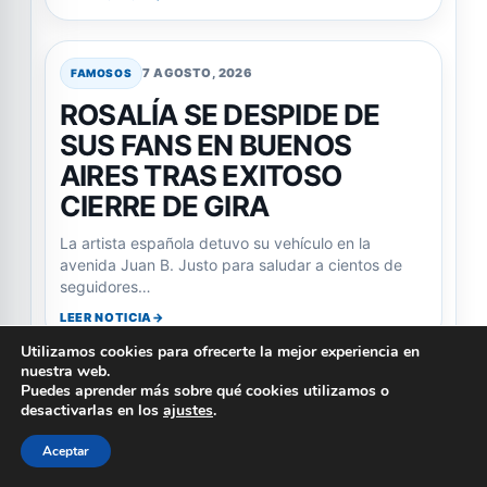
7 AGOSTO, 2026
FAMOSOS
ROSALÍA SE DESPIDE DE
SUS FANS EN BUENOS
AIRES TRAS EXITOSO
CIERRE DE GIRA
La artista española detuvo su vehículo en la
avenida Juan B. Justo para saludar a cientos de
seguidores…
LEER NOTICIA
Utilizamos cookies para ofrecerte la mejor experiencia en
nuestra web.
Puedes aprender más sobre qué cookies utilizamos o
7 AGOSTO, 2026
FAMOSOS
desactivarlas en los
ajustes
.
MARTÍN BOSSI Y ALINA
Aceptar
MOINE: UN NUEVO