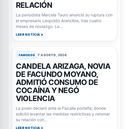
RELACIÓN
La periodista Marcela Tauro anunció su ruptura con
el empresario Leopoldo Arancibia, tras cuatro
meses de noviazgo. La…
LEER NOTICIA
7 AGOSTO, 2026
FAMOSOS
CANDELA ARIZAGA, NOVIA
DE FACUNDO MOYANO,
ADMITIÓ CONSUMO DE
COCAÍNA Y NEGÓ
VIOLENCIA
La joven declaró ante la Fiscalía porteña, donde
solicitó levantar las medidas restrictivas y retomar
su relación con…
LEER NOTICIA