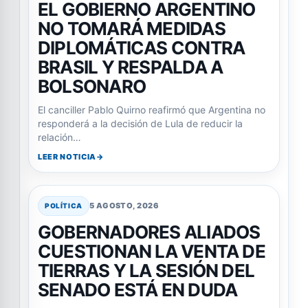
EL GOBIERNO ARGENTINO
NO TOMARÁ MEDIDAS
DIPLOMÁTICAS CONTRA
BRASIL Y RESPALDA A
BOLSONARO
El canciller Pablo Quirno reafirmó que Argentina no
responderá a la decisión de Lula de reducir la
relación…
LEER NOTICIA
5 AGOSTO, 2026
POLÍTICA
GOBERNADORES ALIADOS
CUESTIONAN LA VENTA DE
TIERRAS Y LA SESIÓN DEL
SENADO ESTÁ EN DUDA