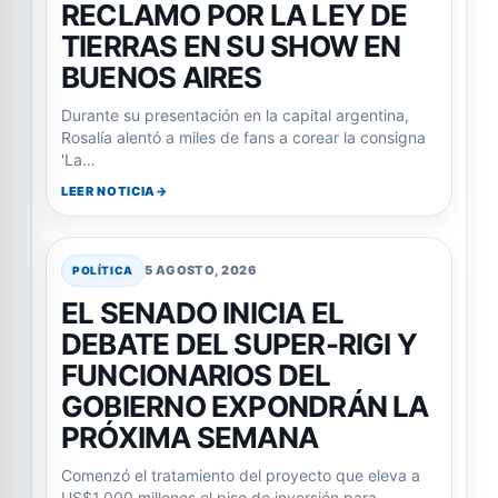
RECLAMO POR LA LEY DE
TIERRAS EN SU SHOW EN
BUENOS AIRES
Durante su presentación en la capital argentina,
Rosalía alentó a miles de fans a corear la consigna
'La…
LEER NOTICIA
5 AGOSTO, 2026
POLÍTICA
EL SENADO INICIA EL
DEBATE DEL SUPER-RIGI Y
FUNCIONARIOS DEL
GOBIERNO EXPONDRÁN LA
PRÓXIMA SEMANA
Comenzó el tratamiento del proyecto que eleva a
US$1.000 millones el piso de inversión para