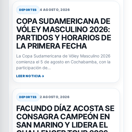
4 AGOSTO, 2026
DEPORTES
COPA SUDAMERICANA DE
VÓLEY MASCULINO 2026:
PARTIDOS Y HORARIOS DE
LA PRIMERA FECHA
La Copa Sudamericana de Vóley Masculino 2026
comienza el 5 de agosto en Cochabamba, con la
participación de…
LEER NOTICIA
2 AGOSTO, 2026
DEPORTES
FACUNDO DÍAZ ACOSTA SE
CONSAGRA CAMPEÓN EN
SAN MARINO Y LIDERA EL