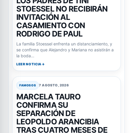
LOS PADRES DE TINI
STOESSEL NO RECIBIRÁN
INVITACIÓN AL
CASAMIENTO CON
RODRIGO DE PAUL
La familia Stoessel enfrenta un distanciamiento, y
se confirma que Alejandro y Mariana no asistirán a
la boda…
LEER NOTICIA
7 AGOSTO, 2026
FAMOSOS
MARCELA TAURO
CONFIRMA SU
SEPARACIÓN DE
LEOPOLDO ARANCIBIA
TRAS CUATRO MESES DE