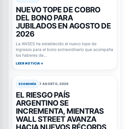
NUEVO TOPE DE COBRO
DEL BONO PARA
JUBILADOS EN AGOSTO DE
2026
La ANSES ha establecido el nuevo tope de
ingresos para el bono extraordinario que acompaña
los haberes de…
LEER NOTICIA
7 AGOSTO, 2026
ECONOMÍA
EL RIESGO PAÍS
ARGENTINO SE
INCREMENTA, MIENTRAS
WALL STREET AVANZA
HACIA NUEVOS RÉCORDS