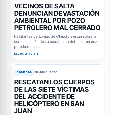
VECINOS DE SALTA
DENUNCIAN DEVASTACIÓN
AMBIENTAL POR POZO
PETROLERO MAL CERRADO
Habitantes de Lomas de Olmedo alertan sobre la
contaminación de su ecosistema debido a un pozo
petrolero que…
LEER NOTICIA
30 JULIO, 2026
SOCIEDAD
RESCATAN LOS CUERPOS
DE LAS SIETE VÍCTIMAS
DEL ACCIDENTE DE
HELICÓPTERO EN SAN
JUAN