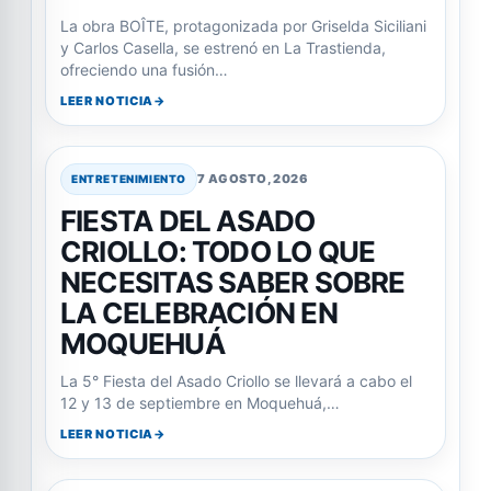
La obra BOÎTE, protagonizada por Griselda Siciliani
y Carlos Casella, se estrenó en La Trastienda,
ofreciendo una fusión…
LEER NOTICIA
7 AGOSTO, 2026
ENTRETENIMIENTO
FIESTA DEL ASADO
CRIOLLO: TODO LO QUE
NECESITAS SABER SOBRE
LA CELEBRACIÓN EN
MOQUEHUÁ
La 5° Fiesta del Asado Criollo se llevará a cabo el
12 y 13 de septiembre en Moquehuá,…
LEER NOTICIA