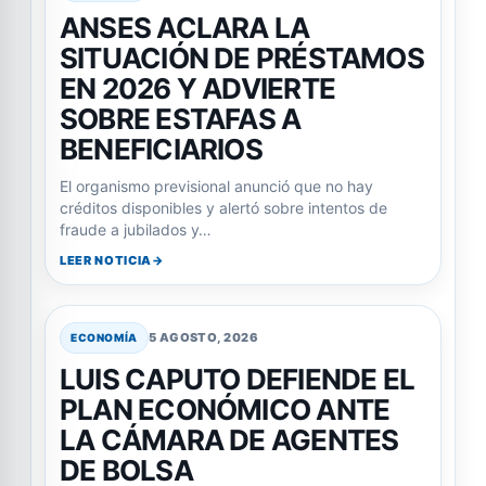
ANSES ACLARA LA
SITUACIÓN DE PRÉSTAMOS
EN 2026 Y ADVIERTE
SOBRE ESTAFAS A
BENEFICIARIOS
El organismo previsional anunció que no hay
créditos disponibles y alertó sobre intentos de
fraude a jubilados y…
LEER NOTICIA
5 AGOSTO, 2026
ECONOMÍA
LUIS CAPUTO DEFIENDE EL
PLAN ECONÓMICO ANTE
LA CÁMARA DE AGENTES
DE BOLSA