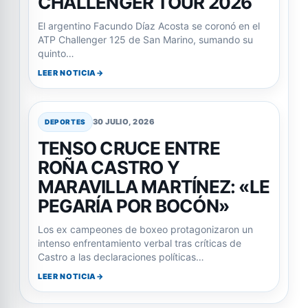
CHALLENGER TOUR 2026
El argentino Facundo Díaz Acosta se coronó en el
ATP Challenger 125 de San Marino, sumando su
quinto…
LEER NOTICIA
30 JULIO, 2026
DEPORTES
TENSO CRUCE ENTRE
ROÑA CASTRO Y
MARAVILLA MARTÍNEZ: «LE
PEGARÍA POR BOCÓN»
Los ex campeones de boxeo protagonizaron un
intenso enfrentamiento verbal tras críticas de
Castro a las declaraciones políticas…
LEER NOTICIA