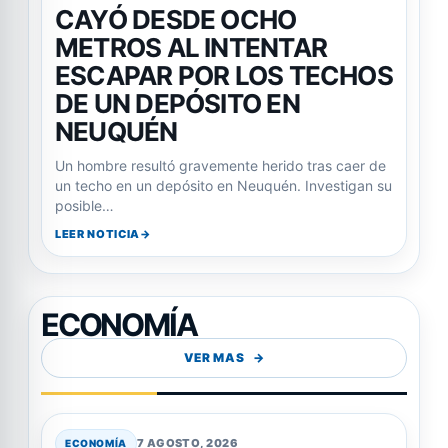
CAYÓ DESDE OCHO
METROS AL INTENTAR
ESCAPAR POR LOS TECHOS
DE UN DEPÓSITO EN
NEUQUÉN
Un hombre resultó gravemente herido tras caer de
un techo en un depósito en Neuquén. Investigan su
posible…
LEER NOTICIA
ECONOMÍA
VER MAS
7 AGOSTO, 2026
ECONOMÍA