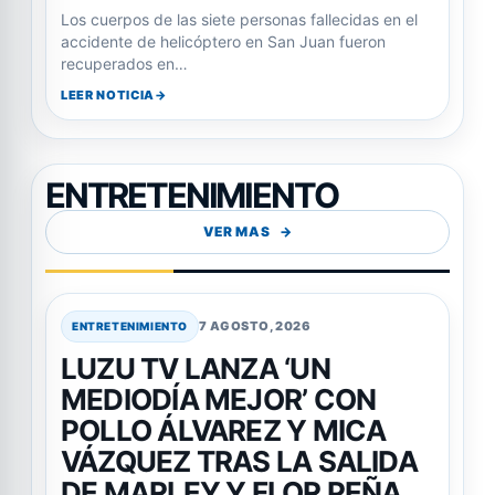
Los cuerpos de las siete personas fallecidas en el
accidente de helicóptero en San Juan fueron
recuperados en…
LEER NOTICIA
ENTRETENIMIENTO
VER MAS
7 AGOSTO, 2026
ENTRETENIMIENTO
LUZU TV LANZA ‘UN
MEDIODÍA MEJOR’ CON
POLLO ÁLVAREZ Y MICA
VÁZQUEZ TRAS LA SALIDA
DE MARLEY Y FLOR PEÑA