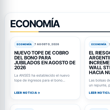
ECONOMÍA
7 AGOSTO, 2026
ECONOMÍA
ECONOMÍA
NUEVO TOPE DE COBRO
EL RIESG
DEL BONO PARA
ARGENTI
JUBILADOS EN AGOSTO DE
INCREME
2026
WALL ST
HACIA N
La ANSES ha establecido el nuevo
tope de ingresos para el bono
Las bolsas d
extraordinario que acompaña los
un repunte, p
haberes de…
argentinos n
LEER NOTICIA
LEER NOTICI
tendencia, 