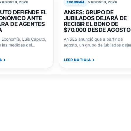
5 AGOSTO, 2026
5 AGOSTO, 2026
ECONOMÍA
UTO DEFIENDE EL
ANSES: GRUPO DE
ONÓMICO ANTE
JUBILADOS DEJARÁ DE
RA DE AGENTES
RECIBIR EL BONO DE
A
$70.000 DESDE AGOSTO
e Economía, Luis Caputo,
ANSES anunció que a partir de
 las medidas del
agosto, un grupo de jubilados deja
royectó la reelección de
de percibir el bono extraordinario
A
LEER NOTICIA