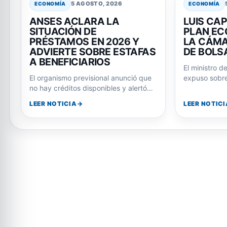
5 AGOSTO, 2026
ECONOMÍA
ECONOMÍA
ANSES ACLARA LA
LUIS CAP
SITUACIÓN DE
PLAN EC
PRÉSTAMOS EN 2026 Y
LA CÁMA
ADVIERTE SOBRE ESTAFAS
DE BOLS
A BENEFICIARIOS
El ministro d
El organismo previsional anunció que
expuso sobre
no hay créditos disponibles y alertó
gobierno y p
sobre intentos de fraude a jubilados
Javier…
LEER NOTICIA
LEER NOTICI
y…