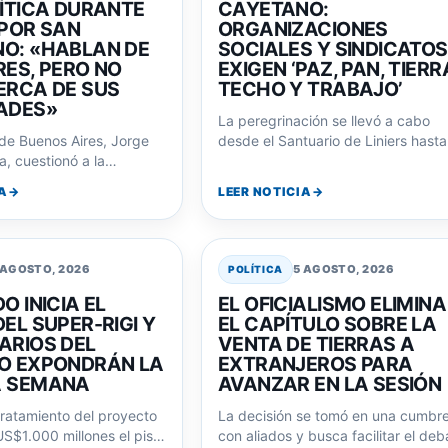
LÍTICA DURANTE
CAYETANO:
 POR SAN
ORGANIZACIONES
O: «HABLAN DE
SOCIALES Y SINDICATOS
RES, PERO NO
EXIGEN ‘PAZ, PAN, TIERR
ERCA DE SUS
TECHO Y TRABAJO’
ADES»
La peregrinación se llevó a cabo
 de Buenos Aires, Jorge
desde el Santuario de Liniers hasta
, cuestionó a la
Plaza de Mayo, con la…
lítica durante la misa por
A
LEER NOTICIA
 AGOSTO, 2026
5 AGOSTO, 2026
POLÍTICA
O INICIA EL
EL OFICIALISMO ELIMINA
EL SUPER-RIGI Y
EL CAPÍTULO SOBRE LA
ARIOS DEL
VENTA DE TIERRAS A
O EXPONDRÁN LA
EXTRANJEROS PARA
A SEMANA
AVANZAR EN LA SESIÓN
ratamiento del proyecto
La decisión se tomó en una cumbr
US$1.000 millones el piso
con aliados y busca facilitar el deb