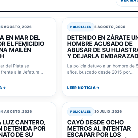
VER MA
5 AGOSTO, 2026
5 AGOSTO, 2026
POLICIALES
A EN MAR DEL
DETENIDO EN ZÁRATE U
R EL FEMICIDIO
HOMBRE ACUSADO DE
NA MAILÉN
ABUSAR DE SU HIJASTR
CH
Y DEJARLA EMBARAZA
ar del Plata se
La policía detuvo a un hombre de 
frente a la Jefatura
años, buscado desde 2015 por
l de Policía exigiendo
abusar de su hijastra menor…
or el…
A
LEER NOTICIA
4 AGOSTO, 2026
30 JULIO, 2026
POLICIALES
A LUZ CANTERO,
CAYÓ DESDE OCHO
N DETENIDA POR
METROS AL INTENTAR
NATO DE SU
ESCAPAR POR LOS