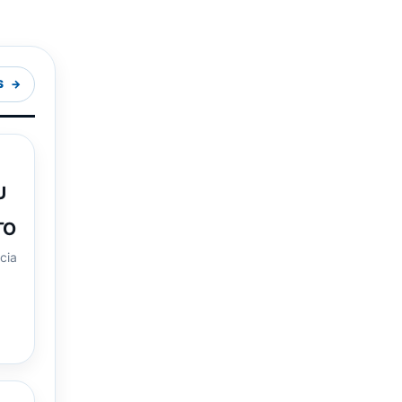
S
U
TO
ncia