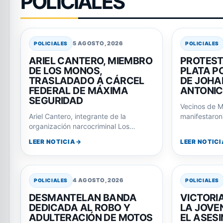
POLICIALES
5 AGOSTO, 2026
POLICIALES
POLICIALES
ARIEL CANTERO, MIEMBRO
PROTEST
DE LOS MONOS,
PLATA PO
TRASLADADO A CÁRCEL
DE JOHA
FEDERAL DE MÁXIMA
ANTONI
SEGURIDAD
Vecinos de M
Ariel Cantero, integrante de la
manifestaron 
organización narcocriminal Los
Departamenta
Monos, fue trasladado a una cárcel
respuestas p
LEER NOTICIA
LEER NOTICI
federal tras su imputación…
4 AGOSTO, 2026
POLICIALES
POLICIALES
DESMANTELAN BANDA
VICTORI
DEDICADA AL ROBO Y
LA JOVE
ADULTERACIÓN DE MOTOS
EL ASESI