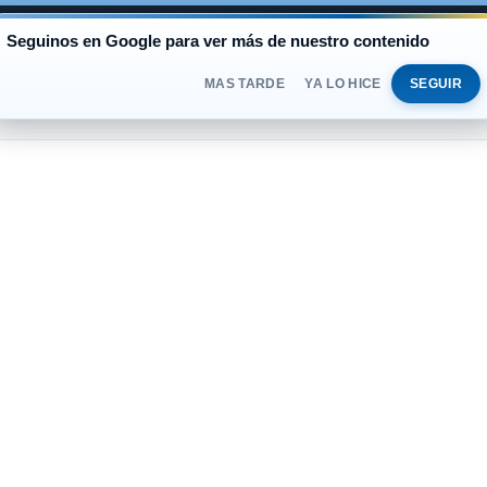
AL
Seguinos en Google para ver más de nuestro contenido
BLUE
$1.525
OFICIAL
$1.520
DOMINGO 
DOLAR
MAS TARDE
YA LO HICE
SEGUIR