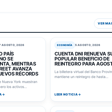
VER MA
7 AGOSTO, 2026
5 AGOSTO, 2026
ECONOMÍA
O PAÍS
CUENTA DNI RENUEVA S
NO SE
POPULAR BENEFICIO DE
NTA, MIENTRAS
REINTEGRO PARA AGOS
REET AVANZA
La billetera virtual del Banco Provi
UEVOS RÉCORDS
mantiene un reintegro de hasta
e Nueva York muestran
$6.000 en compras en comercios
ero los activos
adheridos durante…
o siguen la misma
A
LEER NOTICIA
con…