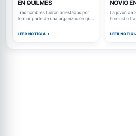
EN QUILMES
NOVIO E
Tres hombres fueron arrestados por
La joven de 
formar parte de una organización que
homicidio tra
robaba motos en La Plata y las…
Julián Álvar
LEER NOTICIA
LEER NOTICI