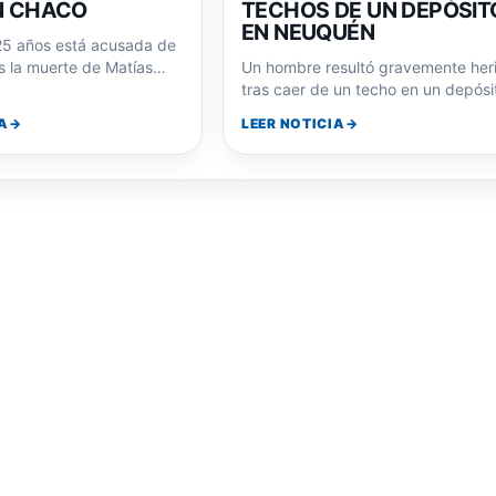
N CHACO
TECHOS DE UN DEPÓSIT
EN NEUQUÉN
25 años está acusada de
s la muerte de Matías
Un hombre resultó gravemente her
ez. Sus redes…
tras caer de un techo en un depósi
en Neuquén. Investigan su posibl
A
LEER NOTICIA