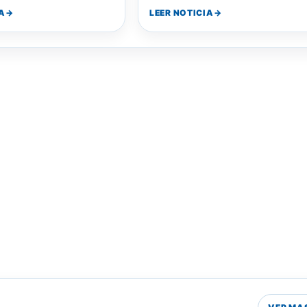
 para acceder a
del resto del proyecto…
A
LEER NOTICIA