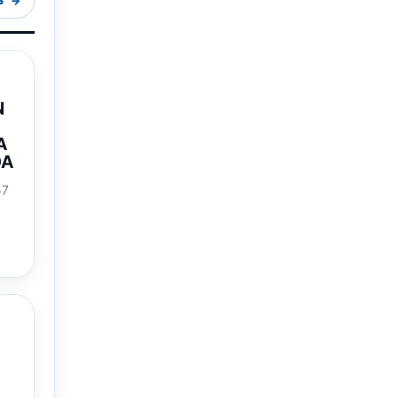
S
N
A
DA
57