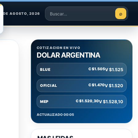
⌕
9 DE AGOSTO, 2026
Buscar
COTIZACION EN VIVO
DOLAR ARGENTINA
C $1.505
V $1.525
BLUE
C $1.470
V $1.520
OFICIAL
C $1.520,30
V $1.528,10
MEP
ACTUALIZADO 00:05