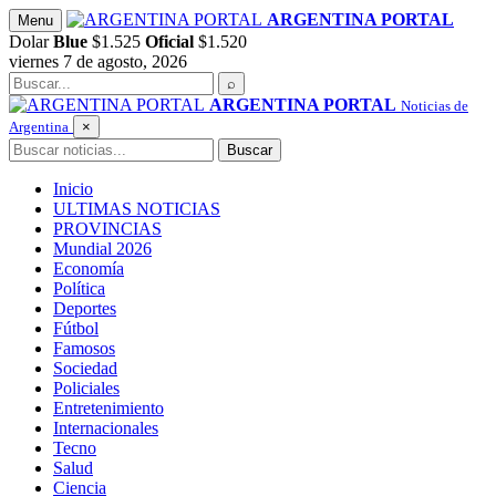
Saltar
ARGENTINA PORTAL
Menu
al
Dolar
Blue
$1.525
Oficial
$1.520
contenido
viernes 7 de agosto, 2026
Buscar
⌕
ARGENTINA PORTAL
Noticias de
Argentina
×
Buscar
Buscar
Inicio
ULTIMAS NOTICIAS
PROVINCIAS
Mundial 2026
Economía
Política
Deportes
Fútbol
Famosos
Sociedad
Policiales
Entretenimiento
Internacionales
Tecno
Salud
Ciencia