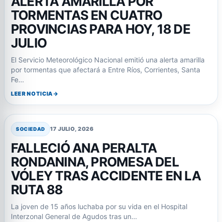
ALERTA AMARILLA POR
TORMENTAS EN CUATRO
PROVINCIAS PARA HOY, 18 DE
JULIO
El Servicio Meteorológico Nacional emitió una alerta amarilla
por tormentas que afectará a Entre Ríos, Corrientes, Santa
Fe…
LEER NOTICIA
17 JULIO, 2026
SOCIEDAD
FALLECIÓ ANA PERALTA
RONDANINA, PROMESA DEL
VÓLEY TRAS ACCIDENTE EN LA
RUTA 88
La joven de 15 años luchaba por su vida en el Hospital
Interzonal General de Agudos tras un…