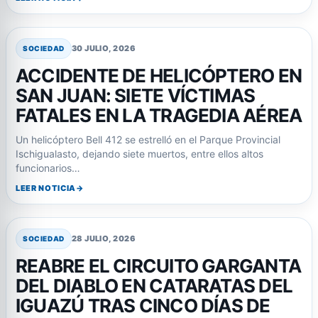
30 JULIO, 2026
SOCIEDAD
ACCIDENTE DE HELICÓPTERO EN
SAN JUAN: SIETE VÍCTIMAS
FATALES EN LA TRAGEDIA AÉREA
Un helicóptero Bell 412 se estrelló en el Parque Provincial
Ischigualasto, dejando siete muertos, entre ellos altos
funcionarios…
LEER NOTICIA
28 JULIO, 2026
SOCIEDAD
REABRE EL CIRCUITO GARGANTA
DEL DIABLO EN CATARATAS DEL
IGUAZÚ TRAS CINCO DÍAS DE