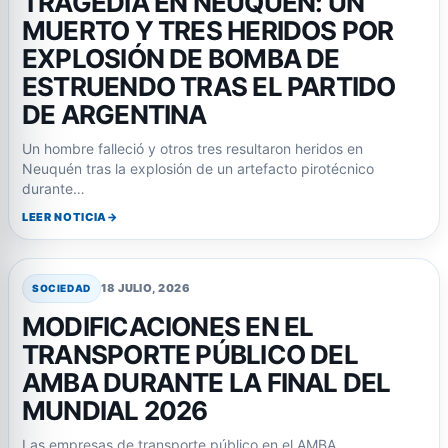
TRAGEDIA EN NEUQUÉN: UN
MUERTO Y TRES HERIDOS POR
EXPLOSIÓN DE BOMBA DE
ESTRUENDO TRAS EL PARTIDO
DE ARGENTINA
Un hombre falleció y otros tres resultaron heridos en
Neuquén tras la explosión de un artefacto pirotécnico
durante…
LEER NOTICIA
18 JULIO, 2026
SOCIEDAD
MODIFICACIONES EN EL
TRANSPORTE PÚBLICO DEL
AMBA DURANTE LA FINAL DEL
MUNDIAL 2026
Las empresas de transporte público en el AMBA