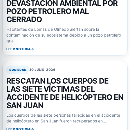
DEVASTACIÓN AMBIENTAL POR
POZO PETROLERO MAL
CERRADO
Habitantes de Lomas de Olmedo alertan sobre la
contaminación de su ecosistema debido a un pozo petrolero
que…
LEER NOTICIA
30 JULIO, 2026
SOCIEDAD
RESCATAN LOS CUERPOS DE
LAS SIETE VÍCTIMAS DEL
ACCIDENTE DE HELICÓPTERO EN
SAN JUAN
Los cuerpos de las siete personas fallecidas en el accidente
de helicóptero en San Juan fueron recuperados en…
LEER NOTICIA