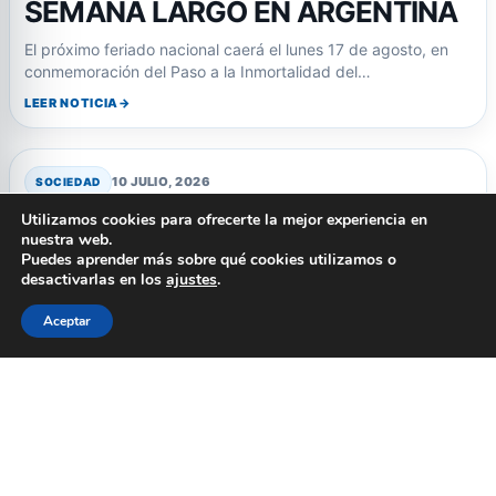
SEMANA LARGO EN ARGENTINA
El próximo feriado nacional caerá el lunes 17 de agosto, en
conmemoración del Paso a la Inmortalidad del…
LEER NOTICIA
10 JULIO, 2026
SOCIEDAD
TRÁGICO CHOQUE MÚLTIPLE EN
Utilizamos cookies para ofrecerte la mejor experiencia en
nuestra web.
SAN ANDRÉS DE GILES: TRES
Puedes aprender más sobre qué cookies utilizamos o
desactivarlas en los
MUERTOS Y UN HERIDO GRAVE
ajustes
.
Aceptar
Un accidente en la Autovía 7 dejó tres fallecidos y un herido
en estado crítico tras una colisión…
LEER NOTICIA
9 JULIO, 2026
SOCIEDAD