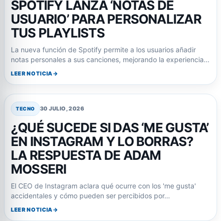
SPOTIFY LANZA ‘NOTAS DE
USUARIO’ PARA PERSONALIZAR
TUS PLAYLISTS
La nueva función de Spotify permite a los usuarios añadir
notas personales a sus canciones, mejorando la experiencia…
LEER NOTICIA
30 JULIO, 2026
TECNO
¿QUÉ SUCEDE SI DAS ‘ME GUSTA’
EN INSTAGRAM Y LO BORRAS?
LA RESPUESTA DE ADAM
MOSSERI
El CEO de Instagram aclara qué ocurre con los 'me gusta'
accidentales y cómo pueden ser percibidos por…
LEER NOTICIA