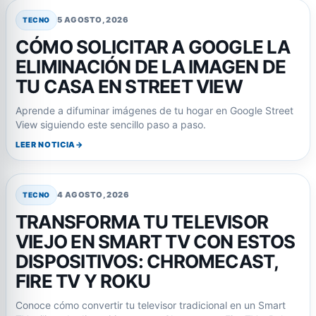
5 AGOSTO, 2026
TECNO
CÓMO SOLICITAR A GOOGLE LA
ELIMINACIÓN DE LA IMAGEN DE
TU CASA EN STREET VIEW
Aprende a difuminar imágenes de tu hogar en Google Street
View siguiendo este sencillo paso a paso.
LEER NOTICIA
4 AGOSTO, 2026
TECNO
TRANSFORMA TU TELEVISOR
VIEJO EN SMART TV CON ESTOS
DISPOSITIVOS: CHROMECAST,
FIRE TV Y ROKU
Conoce cómo convertir tu televisor tradicional en un Smart