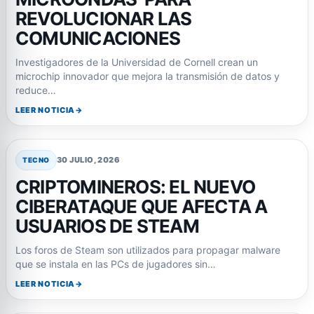
REVOLUCIONAR LAS
COMUNICACIONES
Investigadores de la Universidad de Cornell crean un
microchip innovador que mejora la transmisión de datos y
reduce…
LEER NOTICIA
30 JULIO, 2026
TECNO
CRIPTOMINEROS: EL NUEVO
CIBERATAQUE QUE AFECTA A
USUARIOS DE STEAM
Los foros de Steam son utilizados para propagar malware
que se instala en las PCs de jugadores sin…
LEER NOTICIA