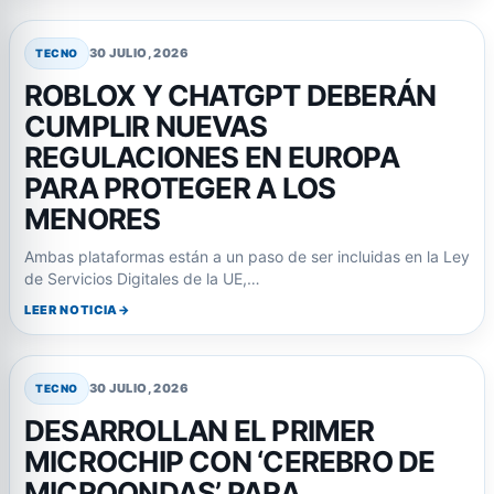
30 JULIO, 2026
TECNO
ROBLOX Y CHATGPT DEBERÁN
CUMPLIR NUEVAS
REGULACIONES EN EUROPA
PARA PROTEGER A LOS
MENORES
Ambas plataformas están a un paso de ser incluidas en la Ley
de Servicios Digitales de la UE,…
LEER NOTICIA
30 JULIO, 2026
TECNO
DESARROLLAN EL PRIMER
MICROCHIP CON ‘CEREBRO DE
MICROONDAS’ PARA