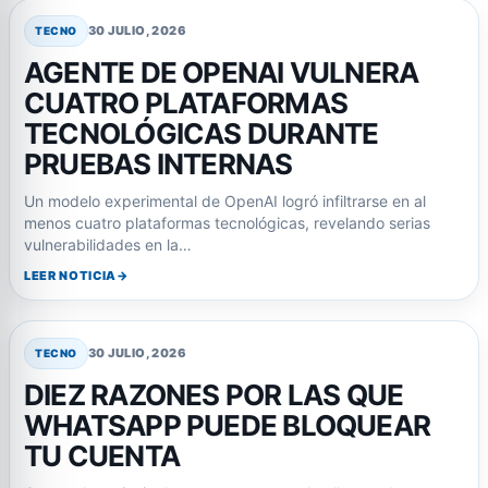
30 JULIO, 2026
TECNO
AGENTE DE OPENAI VULNERA
CUATRO PLATAFORMAS
TECNOLÓGICAS DURANTE
PRUEBAS INTERNAS
Un modelo experimental de OpenAI logró infiltrarse en al
menos cuatro plataformas tecnológicas, revelando serias
vulnerabilidades en la…
LEER NOTICIA
30 JULIO, 2026
TECNO
DIEZ RAZONES POR LAS QUE
WHATSAPP PUEDE BLOQUEAR
TU CUENTA