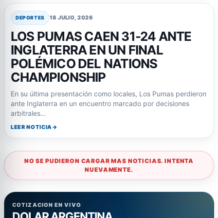
18 JULIO, 2026
DEPORTES
LOS PUMAS CAEN 31-24 ANTE
INGLATERRA EN UN FINAL
POLÉMICO DEL NATIONS
CHAMPIONSHIP
En su última presentación como locales, Los Pumas perdieron
ante Inglaterra en un encuentro marcado por decisiones
arbitrales…
LEER NOTICIA
NO SE PUDIERON CARGAR MAS NOTICIAS. INTENTA
NUEVAMENTE.
COTIZACION EN VIVO
DOLAR ARGENTINA