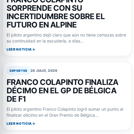
SORPRENDE CON SU
INCERTIDUMBRE SOBRE EL
FUTURO EN ALPINE
El piloto argentino dejó claro que aún no tiene certezas sobre
su continuidad en la escudería, a días…
LEER NOTICIA
20 JULIO, 2026
DEPORTES
FRANCO COLAPINTO FINALIZA
DÉCIMO EN EL GP DE BÉLGICA
DE F1
El piloto argentino Franco Colapinto logró sumar un punto al
finalizar décimo en el Gran Premio de Bélgica…
LEER NOTICIA