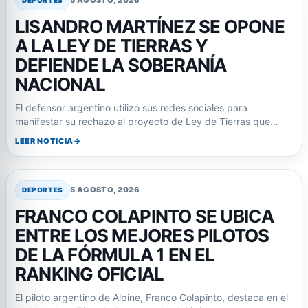
5 AGOSTO, 2026
DEPORTES
LISANDRO MARTÍNEZ SE OPONE
A LA LEY DE TIERRAS Y
DEFIENDE LA SOBERANÍA
NACIONAL
El defensor argentino utilizó sus redes sociales para
manifestar su rechazo al proyecto de Ley de Tierras que…
LEER NOTICIA
5 AGOSTO, 2026
DEPORTES
FRANCO COLAPINTO SE UBICA
ENTRE LOS MEJORES PILOTOS
DE LA FÓRMULA 1 EN EL
RANKING OFICIAL
El piloto argentino de Alpine, Franco Colapinto, destaca en el