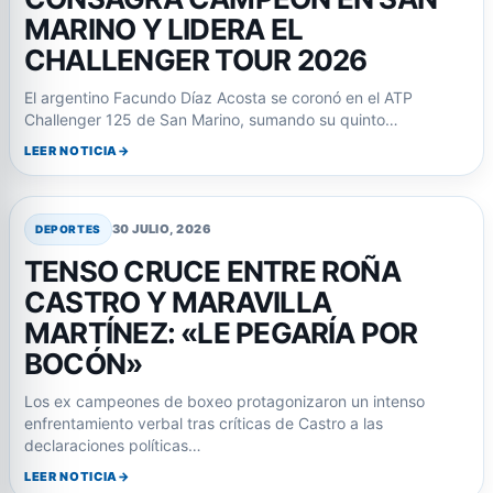
MARINO Y LIDERA EL
CHALLENGER TOUR 2026
El argentino Facundo Díaz Acosta se coronó en el ATP
Challenger 125 de San Marino, sumando su quinto…
LEER NOTICIA
30 JULIO, 2026
DEPORTES
TENSO CRUCE ENTRE ROÑA
CASTRO Y MARAVILLA
MARTÍNEZ: «LE PEGARÍA POR
BOCÓN»
Los ex campeones de boxeo protagonizaron un intenso
enfrentamiento verbal tras críticas de Castro a las
declaraciones políticas…
LEER NOTICIA