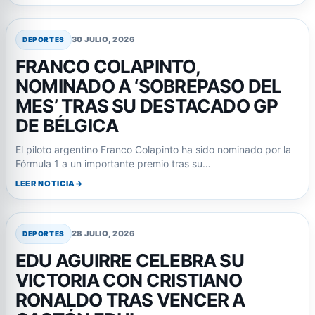
30 JULIO, 2026
DEPORTES
FRANCO COLAPINTO,
NOMINADO A ‘SOBREPASO DEL
MES’ TRAS SU DESTACADO GP
DE BÉLGICA
El piloto argentino Franco Colapinto ha sido nominado por la
Fórmula 1 a un importante premio tras su…
LEER NOTICIA
28 JULIO, 2026
DEPORTES
EDU AGUIRRE CELEBRA SU
VICTORIA CON CRISTIANO
RONALDO TRAS VENCER A