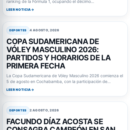
ranking de la Fórmula 1, ocupando el décimo…
LEER NOTICIA
4 AGOSTO, 2026
DEPORTES
COPA SUDAMERICANA DE
VÓLEY MASCULINO 2026:
PARTIDOS Y HORARIOS DE LA
PRIMERA FECHA
La Copa Sudamericana de Vóley Masculino 2026 comienza el
5 de agosto en Cochabamba, con la participación de…
LEER NOTICIA
2 AGOSTO, 2026
DEPORTES
FACUNDO DÍAZ ACOSTA SE
CONSAGRA CAMPEÓN EN SAN