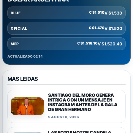
C $1.510
V $1.530
BLUE
C $1.470
V $1.520
OFICIAL
C $1.518,10
V $1.520,40
MEP
ACTUALIZADO 02:14
MAS LEIDAS
SANTIAGO DEL MORO GENERA
INTRIGA CON UN MENSAJE EN
INSTAGRAM ANTES DE LA GALA
DE GRAN HERMANO
5 AGOSTO, 2026
LAS FOTOS HOT DE CANDELA