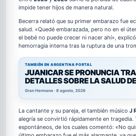
impide tener hijos de manera natural.
Becerra relató que su primer embarazo fue ec
salud. «Quedé embarazada, pero no en el úter
el bebé no puede crecer ni nacer ahí», explic
hemorragia interna tras la ruptura de una tromp
TAMBIÉN EN ARGENTINA PORTAL
JUANICAR SE PRONUNCIA TR
DETALLES SOBRE LA SALUD D
Gran Hermano · 8 agosto, 2026
La cantante y su pareja, el también músico
J 
alegría se convirtió rápidamente en tragedia.
espontáneos, de los cuales comentó: «No qui
último embarazo fue el más alarmante, ya que 