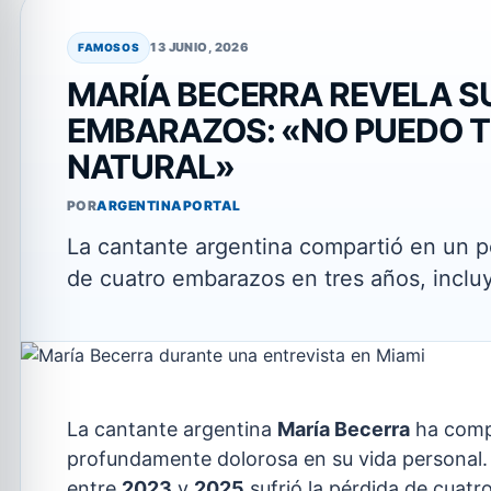
13 JUNIO, 2026
FAMOSOS
MARÍA BECERRA REVELA SU
EMBARAZOS: «NO PUEDO T
NATURAL»
POR
ARGENTINAPORTAL
La cantante argentina compartió en un po
de cuatro embarazos en tres años, incl
La cantante argentina
María Becerra
ha compa
profundamente dolorosa en su vida personal
entre
2023
y
2025
sufrió la pérdida de cuatro