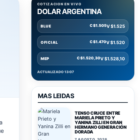
COTIZACION EN VIVO
DOLAR ARGENTINA
C $1.505
V $1.525
BLUE
C $1.470
V $1.520
OFICIAL
C $1.520,30
V $1.528,10
MEP
ACTUALIZADO 13:07
MAS LEIDAS
TENSO CRUCE ENTRE
MARIELA PRIETO Y
a
YANINA ZILLI EN GRAN
HERMANO GENERACIÓN
ue
DORADA
7 AGOSTO, 2026