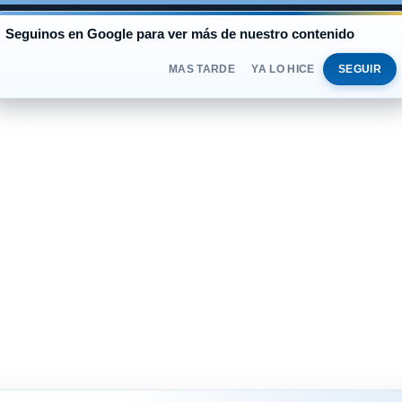
AL
Seguinos en Google para ver más de nuestro contenido
BLUE
$1.525
OFICIAL
$1.520
SÁBADO 
DOLAR
MAS TARDE
YA LO HICE
SEGUIR