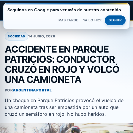
Seguinos en Google para ver más de nuestro contenido
ARGENTINA PORTAL
MAS TARDE
YA LO HICE
SEGUIR
Saltar
al
14 JUNIO, 2026
SOCIEDAD
contenido
ACCIDENTE EN PARQUE
PATRICIOS: CONDUCTOR
CRUZÓ EN ROJO Y VOLCÓ
UNA CAMIONETA
POR
ARGENTINAPORTAL
Un choque en Parque Patricios provocó el vuelco de
una camioneta tras ser embestida por un auto que
cruzó un semáforo en rojo. No hubo heridos.