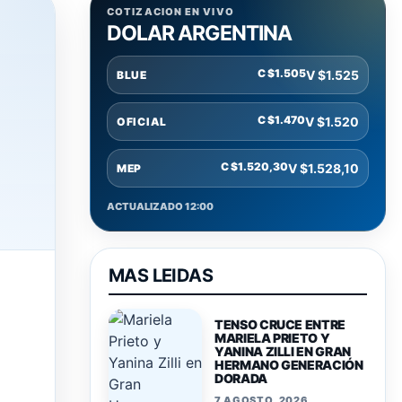
COTIZACION EN VIVO
DOLAR ARGENTINA
C $1.505
V $1.525
BLUE
C $1.470
V $1.520
OFICIAL
C $1.520,30
V $1.528,10
MEP
ACTUALIZADO 12:00
MAS LEIDAS
TENSO CRUCE ENTRE
MARIELA PRIETO Y
YANINA ZILLI EN GRAN
HERMANO GENERACIÓN
DORADA
7 AGOSTO, 2026