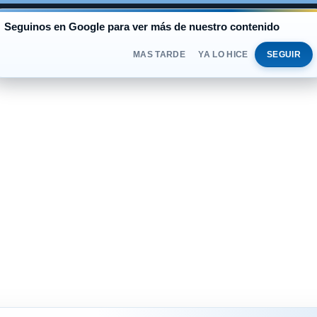
AL
Seguinos en Google para ver más de nuestro contenido
BLUE
$1.525
OFICIAL
$1.520
SÁBADO 
DOLAR
MAS TARDE
YA LO HICE
SEGUIR