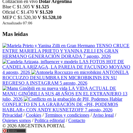
Cotizacion en vivo
Dolar Argentina
Blue
C $1.505
V $1.525
Oficial
C $1.470
V $1.520
MEP
C $1.520,30
V $1.528,10
Actualizado 07:06
Mas leidas
TENSO CRUCE
ENTRE MARIELA PRIETO Y YANINA ZILLI EN GRAN
HERMANO GENERACIÓN DORADA
7 agosto, 2026
LAS FOTOS HOT DE
CANDELA ARIZAGA, LA PAREJA DE FACUNDO MOYANO
4 agosto, 2026
ANTONELA
ROCCUZZO DESLUMBRA EN MICROBIKINIS EN SU
REGRESO A INSTAGRAM
5 agosto, 2026
LA VIDA ACTUAL DE
MANU GINÓBILI A SUS 48 AÑOS EN EL EXTRANJERO
13
julio, 2026
CONFLICTO EN LA GRABACIÓN DE «PH, PODEMOS
HABLAR» CON ANDY KUSNETZOFF
7 agosto, 2026
Privacidad
/
Cookies
/
Terminos y condiciones
/
Aviso legal
/
Quienes somos
/
Politica editorial
/
Contacto
© 2026 ARGENTINA PORTAL