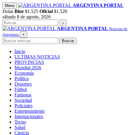
Saltar
ARGENTINA PORTAL
Menu
al
Dolar
Blue
$1.525
Oficial
$1.520
contenido
sábado 8 de agosto, 2026
Buscar
⌕
ARGENTINA PORTAL
Noticias de
Argentina
×
Buscar
Buscar
Inicio
ULTIMAS NOTICIAS
PROVINCIAS
Mundial 2026
Economía
Política
Deportes
Fútbol
Famosos
Sociedad
Policiales
Entretenimiento
Internacionales
Tecno
Salud
Ciencia