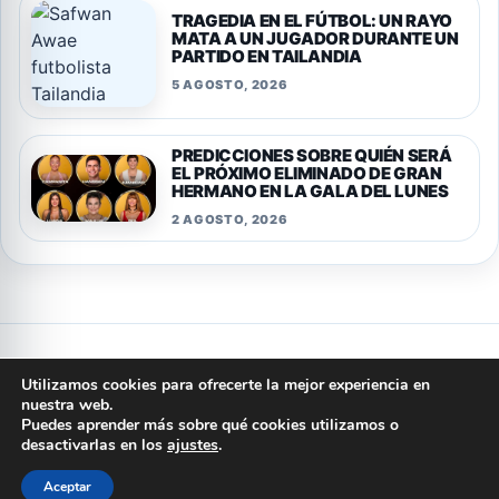
TRAGEDIA EN EL FÚTBOL: UN RAYO
MATA A UN JUGADOR DURANTE UN
PARTIDO EN TAILANDIA
5 AGOSTO, 2026
PREDICCIONES SOBRE QUIÉN SERÁ
EL PRÓXIMO ELIMINADO DE GRAN
HERMANO EN LA GALA DEL LUNES
2 AGOSTO, 2026
Privacidad
Cookies
Terminos y condiciones
Aviso legal
Utilizamos cookies para ofrecerte la mejor experiencia en
Quienes somos
Politica editorial
Contacto
nuestra web.
Puedes aprender más sobre qué cookies utilizamos o
© 2026 ARGENTINA PORTAL
desactivarlas en los
ajustes
.
Aceptar