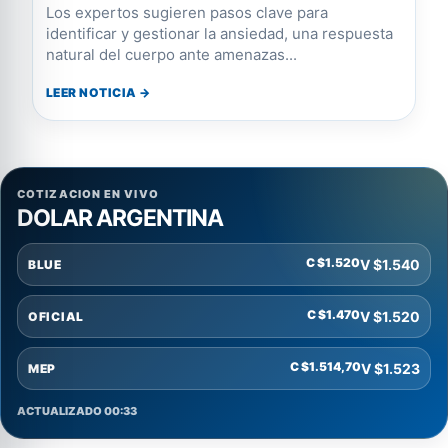
Los expertos sugieren pasos clave para
identificar y gestionar la ansiedad, una respuesta
natural del cuerpo ante amenazas...
LEER NOTICIA →
COTIZACION EN VIVO
DOLAR ARGENTINA
C $1.520
V $1.540
BLUE
C $1.470
V $1.520
OFICIAL
C $1.514,70
V $1.523
MEP
ACTUALIZADO 00:33