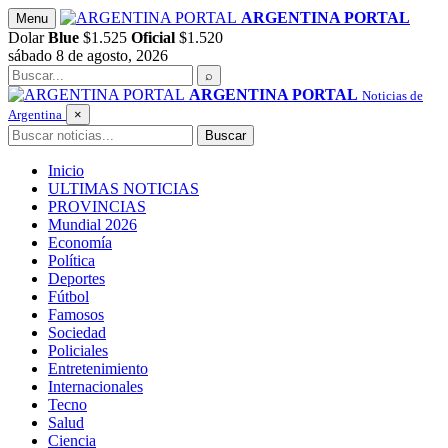
Saltar
ARGENTINA PORTAL
Menu
al
Dolar
Blue
$1.525
Oficial
$1.520
contenido
sábado 8 de agosto, 2026
Buscar
⌕
ARGENTINA PORTAL
Noticias de
Argentina
×
Buscar
Buscar
Inicio
ULTIMAS NOTICIAS
PROVINCIAS
Mundial 2026
Economía
Política
Deportes
Fútbol
Famosos
Sociedad
Policiales
Entretenimiento
Internacionales
Tecno
Salud
Ciencia