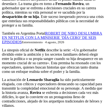
desenlace. La trama gira en torno a
Fernando Rovira
, un
gobernador que se enfrenta a decisiones cruciales en su carrera
política, mientras su vida personal se ve sacudida por la
desaparición de su hija
. Este suceso inesperado provoca una crisis
que entrelaza sus responsabilidades públicas con la necesidad de
proteger a su familia.
También en Argentina Portal
ROBERT DE NIRO DESLUMBRA
EN NETFLIX CON LA MINISERIE ‘DÍA CERO’ DE SEIS
EPISODIOS
Entretenimiento · 4 agosto, 2026
La sinopsis oficial de
Netflix
describe la serie: «Un gobernador
dividido entre la ambición y los secretos familiares deberá elegir
entre la política o su propia sangre cuando su hija desaparece en un
momento crucial de su carrera». Esta premisa ha resonado con los
espectadores, quienes buscan historias que ofrezcan tanto drama
como un enfoque realista sobre el poder y la familia.
La actuación de
Leonardo Sbaraglia
ha sido particularmente
elogiada, con críticos y espectadores destacando su capacidad para
transmitir la complejidad emocional de su personaje. A medida que
la historia avanza,
Rovira
se enfrenta a decisiones cada vez más
difíciles, lo que lo convierte en un protagonista lleno de
contradicciones, alejado de los arquetipos tradicionales de héroes y
villanos.