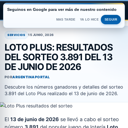
Seguinos en Google para ver más de nuestro contenido
ARGENTINA PORTAL
MAS TARDE
YA LO HICE
SEGUIR
Saltar
al
15 JUNIO, 2026
SERVICIOS
contenido
LOTO PLUS: RESULTADOS
DEL SORTEO 3.891 DEL 13
DE JUNIO DE 2026
POR
ARGENTINAPORTAL
Descubre los números ganadores y detalles del sorteo
3.891 del Loto Plus realizado el 13 de junio de 2026.
El
13 de junio de 2026
se llevó a cabo el sorteo
número
3.891
del popular juego de lotería
Loto