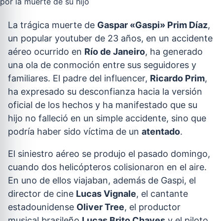
La trágica muerte de
Gaspar «Gaspi» Prim Díaz
,
un popular youtuber de 23 años, en un accidente
aéreo ocurrido en
Río de Janeiro
, ha generado
una ola de conmoción entre sus seguidores y
familiares. El padre del influencer,
Ricardo Prim
,
ha expresado su desconfianza hacia la versión
oficial de los hechos y ha manifestado que su
hijo no falleció en un simple accidente, sino que
podría haber sido víctima de un
atentado
.
El siniestro aéreo se produjo el pasado domingo,
cuando dos helicópteros colisionaron en el aire.
En uno de ellos viajaban, además de Gaspi, el
director de cine
Lucas Vignale
, el cantante
estadounidense
Oliver Tree
, el productor
musical brasileño
Lucas Brito Chaves
y el piloto