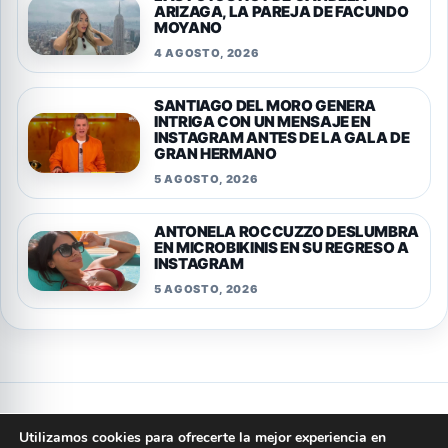
ARIZAGA, LA PAREJA DE FACUNDO
MOYANO
4 AGOSTO, 2026
SANTIAGO DEL MORO GENERA
INTRIGA CON UN MENSAJE EN
INSTAGRAM ANTES DE LA GALA DE
GRAN HERMANO
5 AGOSTO, 2026
ANTONELA ROCCUZZO DESLUMBRA
EN MICROBIKINIS EN SU REGRESO A
INSTAGRAM
5 AGOSTO, 2026
Privacidad
Cookies
Terminos y condiciones
Aviso legal
Quienes somos
Politica editorial
Contacto
Utilizamos cookies para ofrecerte la mejor experiencia en