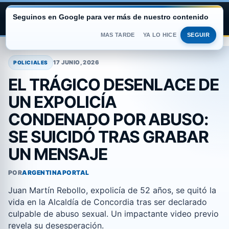
Seguinos en Google para ver más de nuestro contenido
ARGENTINA PORTAL
MAS TARDE
YA LO HICE
SEGUIR
Saltar
al
17 JUNIO, 2026
POLICIALES
contenido
EL TRÁGICO DESENLACE DE
UN EXPOLICÍA
CONDENADO POR ABUSO:
SE SUICIDÓ TRAS GRABAR
UN MENSAJE
POR
ARGENTINAPORTAL
Juan Martín Rebollo, expolicía de 52 años, se quitó la
vida en la Alcaldía de Concordia tras ser declarado
culpable de abuso sexual. Un impactante video previo
revela su desesperación.