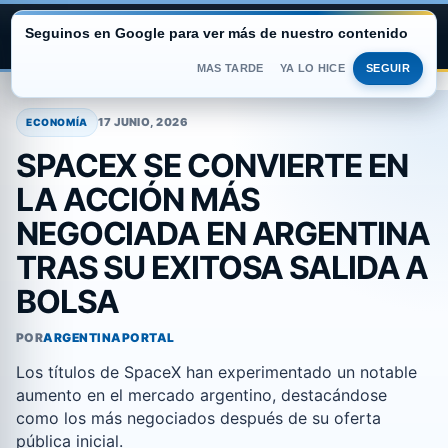
Seguinos en Google para ver más de nuestro contenido
ARGENTINA PORTAL
MAS TARDE
YA LO HICE
SEGUIR
Saltar
al
17 JUNIO, 2026
ECONOMÍA
contenido
SPACEX SE CONVIERTE EN
LA ACCIÓN MÁS
NEGOCIADA EN ARGENTINA
TRAS SU EXITOSA SALIDA A
BOLSA
POR
ARGENTINAPORTAL
Los títulos de SpaceX han experimentado un notable
aumento en el mercado argentino, destacándose
como los más negociados después de su oferta
pública inicial.