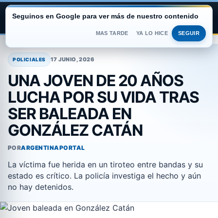
Seguinos en Google para ver más de nuestro contenido
ARGENTINA PORTAL
MAS TARDE
YA LO HICE
SEGUIR
Saltar
al
17 JUNIO, 2026
POLICIALES
contenido
UNA JOVEN DE 20 AÑOS
LUCHA POR SU VIDA TRAS
SER BALEADA EN
GONZÁLEZ CATÁN
POR
ARGENTINAPORTAL
La víctima fue herida en un tiroteo entre bandas y su
estado es crítico. La policía investiga el hecho y aún
no hay detenidos.