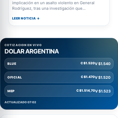
implicación en un asalto violento en General
Rodríguez, tras una investigación que...
LEER NOTICIA →
COTIZACION EN VIVO
DOLAR ARGENTINA
C $1.520
V $1.540
BLUE
C $1.470
V $1.520
OFICIAL
C $1.514,70
V $1.523
MEP
ACTUALIZADO 07:02