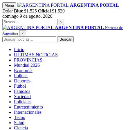
Saltar
ARGENTINA PORTAL
Menu
al
Dolar
Blue
$1.525
Oficial
$1.520
contenido
domingo 9 de agosto, 2026
Buscar
⌕
ARGENTINA PORTAL
Noticias de
Argentina
×
Buscar
Buscar
Inicio
ULTIMAS NOTICIAS
PROVINCIAS
Mundial 2026
Economía
Política
Deportes
Fútbol
Famosos
Sociedad
Policiales
Entretenimiento
Internacionales
Tecno
Salud
Ciencia