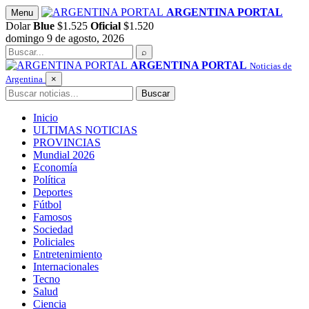
Saltar
ARGENTINA PORTAL
Menu
al
Dolar
Blue
$1.525
Oficial
$1.520
contenido
domingo 9 de agosto, 2026
Buscar
⌕
ARGENTINA PORTAL
Noticias de
Argentina
×
Buscar
Buscar
Inicio
ULTIMAS NOTICIAS
PROVINCIAS
Mundial 2026
Economía
Política
Deportes
Fútbol
Famosos
Sociedad
Policiales
Entretenimiento
Internacionales
Tecno
Salud
Ciencia