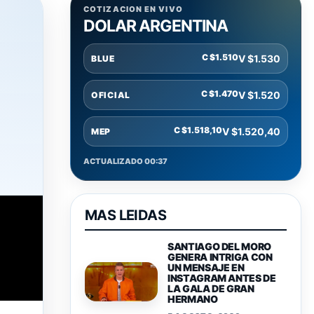
COTIZACION EN VIVO
DOLAR ARGENTINA
C $1.510
V $1.530
BLUE
C $1.470
V $1.520
OFICIAL
C $1.518,10
V $1.520,40
MEP
ACTUALIZADO 00:37
MAS LEIDAS
SANTIAGO DEL MORO
GENERA INTRIGA CON
UN MENSAJE EN
INSTAGRAM ANTES DE
LA GALA DE GRAN
HERMANO