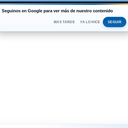
AL
Seguinos en Google para ver más de nuestro contenido
BLUE
$1.530
OFICIAL
$1.520
VIERNES
DOLAR
MAS TARDE
YA LO HICE
SEGUIR