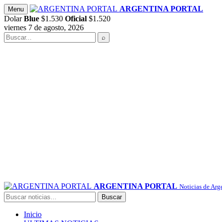
Saltar
ARGENTINA PORTAL
Menu
al
Dolar
Blue
$1.530
Oficial
$1.520
contenido
viernes 7 de agosto, 2026
Buscar
⌕
ARGENTINA PORTAL
Noticias de Arg
Buscar
Buscar
Inicio