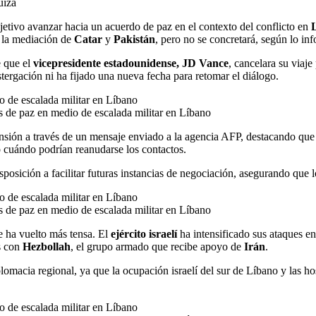
jetivo avanzar hacia un acuerdo de paz en el contexto del conflicto en
 la mediación de
Catar
y
Pakistán
, pero no se concretará, según lo in
e que el
vicepresidente estadounidense, JD Vance
, cancelara su viaj
stergación ni ha fijado una nueva fecha para retomar el diálogo.
 de paz en medio de escalada militar en Líbano
sión a través de un mensaje enviado a la agencia AFP, destacando que 
 cuándo podrían reanudarse los contactos.
posición a facilitar futuras instancias de negociación, asegurando que l
 de paz en medio de escalada militar en Líbano
e ha vuelto más tensa. El
ejército israelí
ha intensificado sus ataques en
s con
Hezbollah
, el grupo armado que recibe apoyo de
Irán
.
omacia regional, ya que la ocupación israelí del sur de Líbano y las ho