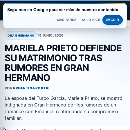
Seguinos en Google para ver más de nuestro contenido
ARGENTINA PORTAL
MAS TARDE
YA LO HICE
SEGUIR
Saltar
al
19 JUNIO, 2026
GRAN HERMANO
contenido
MARIELA PRIETO DEFIENDE
SU MATRIMONIO TRAS
RUMORES EN GRAN
HERMANO
POR
ARGENTINAPORTAL
La esposa del Turco García, Mariela Prieto, se mostró
indignada en Gran Hermano por los rumores de un
romance con Emanuel, reafirmando su compromiso
familiar.