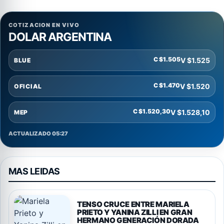
COTIZACION EN VIVO
DOLAR ARGENTINA
C $1.505
V $1.525
BLUE
C $1.470
V $1.520
OFICIAL
C $1.520,30
V $1.528,10
MEP
ACTUALIZADO 05:27
MAS LEIDAS
TENSO CRUCE ENTRE MARIELA
PRIETO Y YANINA ZILLI EN GRAN
HERMANO GENERACIÓN DORADA