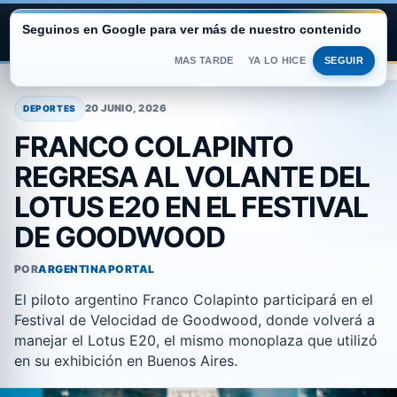
Seguinos en Google para ver más de nuestro contenido
ARGENTINA PORTAL
MAS TARDE
YA LO HICE
SEGUIR
Saltar
al
20 JUNIO, 2026
DEPORTES
contenido
FRANCO COLAPINTO
REGRESA AL VOLANTE DEL
LOTUS E20 EN EL FESTIVAL
DE GOODWOOD
POR
ARGENTINAPORTAL
El piloto argentino Franco Colapinto participará en el
Festival de Velocidad de Goodwood, donde volverá a
manejar el Lotus E20, el mismo monoplaza que utilizó
en su exhibición en Buenos Aires.