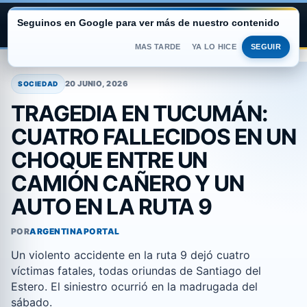
Seguinos en Google para ver más de nuestro contenido
ARGENTINA PORTAL
MAS TARDE
YA LO HICE
SEGUIR
Saltar
al
20 JUNIO, 2026
SOCIEDAD
contenido
TRAGEDIA EN TUCUMÁN:
CUATRO FALLECIDOS EN UN
CHOQUE ENTRE UN
CAMIÓN CAÑERO Y UN
AUTO EN LA RUTA 9
POR
ARGENTINAPORTAL
Un violento accidente en la ruta 9 dejó cuatro
víctimas fatales, todas oriundas de Santiago del
Estero. El siniestro ocurrió en la madrugada del
sábado.