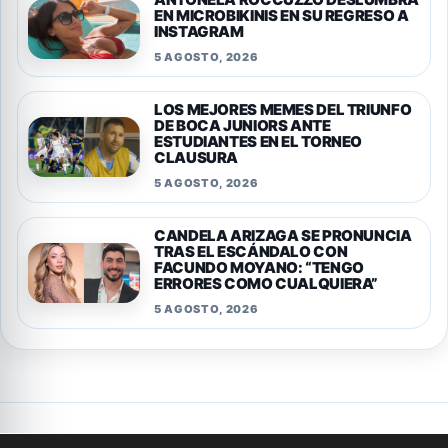
EN MICROBIKINIS EN SU REGRESO A
INSTAGRAM
5 AGOSTO, 2026
LOS MEJORES MEMES DEL TRIUNFO
DE BOCA JUNIORS ANTE
ESTUDIANTES EN EL TORNEO
CLAUSURA
5 AGOSTO, 2026
CANDELA ARIZAGA SE PRONUNCIA
TRAS EL ESCÁNDALO CON
FACUNDO MOYANO: “TENGO
ERRORES COMO CUALQUIERA”
5 AGOSTO, 2026
Privacidad
Cookies
Terminos y condiciones
Aviso legal