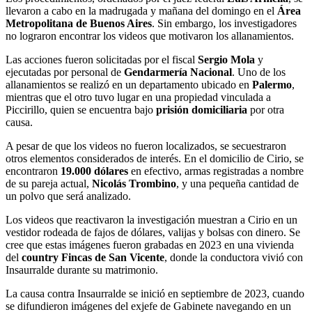
llevaron a cabo en la madrugada y mañana del domingo en el
Área
Metropolitana de Buenos Aires
. Sin embargo, los investigadores
no lograron encontrar los videos que motivaron los allanamientos.
Las acciones fueron solicitadas por el fiscal
Sergio Mola
y
ejecutadas por personal de
Gendarmería Nacional
. Uno de los
allanamientos se realizó en un departamento ubicado en
Palermo
,
mientras que el otro tuvo lugar en una propiedad vinculada a
Piccirillo, quien se encuentra bajo
prisión domiciliaria
por otra
causa.
A pesar de que los videos no fueron localizados, se secuestraron
otros elementos considerados de interés. En el domicilio de Cirio, se
encontraron
19.000 dólares
en efectivo, armas registradas a nombre
de su pareja actual,
Nicolás Trombino
, y una pequeña cantidad de
un polvo que será analizado.
Los videos que reactivaron la investigación muestran a Cirio en un
vestidor rodeada de fajos de dólares, valijas y bolsas con dinero. Se
cree que estas imágenes fueron grabadas en 2023 en una vivienda
del
country Fincas de San Vicente
, donde la conductora vivió con
Insaurralde durante su matrimonio.
La causa contra Insaurralde se inició en septiembre de 2023, cuando
se difundieron imágenes del exjefe de Gabinete navegando en un