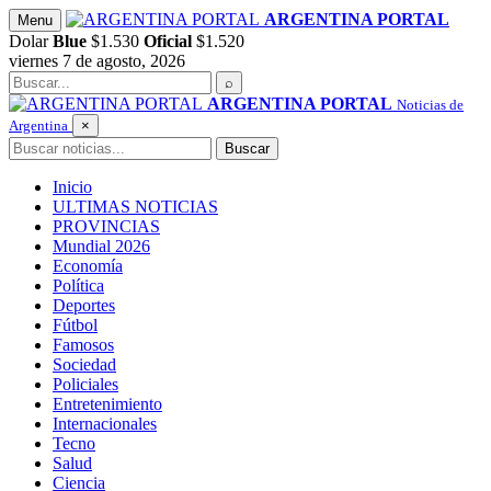
Saltar
ARGENTINA PORTAL
Menu
al
Dolar
Blue
$1.530
Oficial
$1.520
contenido
viernes 7 de agosto, 2026
Buscar
⌕
ARGENTINA PORTAL
Noticias de
Argentina
×
Buscar
Buscar
Inicio
ULTIMAS NOTICIAS
PROVINCIAS
Mundial 2026
Economía
Política
Deportes
Fútbol
Famosos
Sociedad
Policiales
Entretenimiento
Internacionales
Tecno
Salud
Ciencia