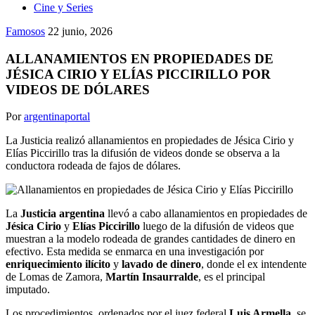
Cine y Series
Famosos
22 junio, 2026
ALLANAMIENTOS EN PROPIEDADES DE
JÉSICA CIRIO Y ELÍAS PICCIRILLO POR
VIDEOS DE DÓLARES
Por
argentinaportal
La Justicia realizó allanamientos en propiedades de Jésica Cirio y
Elías Piccirillo tras la difusión de videos donde se observa a la
conductora rodeada de fajos de dólares.
La
Justicia argentina
llevó a cabo allanamientos en propiedades de
Jésica Cirio
y
Elías Piccirillo
luego de la difusión de videos que
muestran a la modelo rodeada de grandes cantidades de dinero en
efectivo. Esta medida se enmarca en una investigación por
enriquecimiento ilícito
y
lavado de dinero
, donde el ex intendente
de Lomas de Zamora,
Martín Insaurralde
, es el principal
imputado.
Los procedimientos, ordenados por el juez federal
Luis Armella
, se