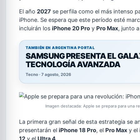
El año
2027
se perfila como el más intenso pa
iPhone. Se espera que este período esté mar
incluirán los
iPhone 20 Pro
y
Pro Max
, junto 
TAMBIÉN EN ARGENTINA PORTAL
SAMSUNG PRESENTA EL GALAXY
TECNOLOGÍA AVANZADA
Tecno · 7 agosto, 2026
Imagen destacada: Apple se prepara para una re
La primera gran señal de esta estrategia se a
presentarán el
iPhone 18 Pro
, el
Pro Max
y el
12
y el
Ultra 4
.