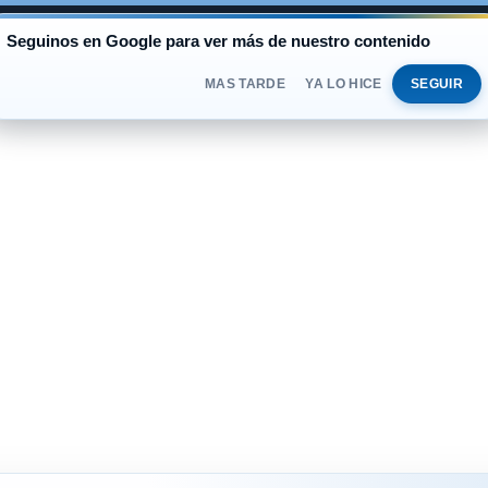
AL
Seguinos en Google para ver más de nuestro contenido
BLUE
$1.525
OFICIAL
$1.520
DOMINGO 
DOLAR
MAS TARDE
YA LO HICE
SEGUIR