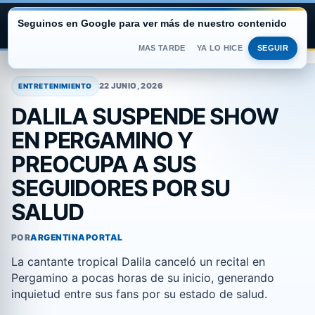
Seguinos en Google para ver más de nuestro contenido
ARGENTINA PORTAL
MAS TARDE
YA LO HICE
SEGUIR
Saltar
al
22 JUNIO, 2026
ENTRETENIMIENTO
contenido
DALILA SUSPENDE SHOW
EN PERGAMINO Y
PREOCUPA A SUS
SEGUIDORES POR SU
SALUD
POR
ARGENTINAPORTAL
La cantante tropical Dalila canceló un recital en
Pergamino a pocas horas de su inicio, generando
inquietud entre sus fans por su estado de salud.