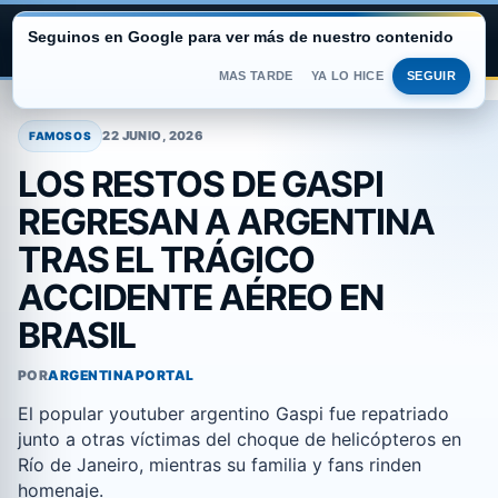
Seguinos en Google para ver más de nuestro contenido
ARGENTINA PORTAL
MAS TARDE
YA LO HICE
SEGUIR
Saltar
al
22 JUNIO, 2026
FAMOSOS
contenido
LOS RESTOS DE GASPI
REGRESAN A ARGENTINA
TRAS EL TRÁGICO
ACCIDENTE AÉREO EN
BRASIL
POR
ARGENTINAPORTAL
El popular youtuber argentino Gaspi fue repatriado
junto a otras víctimas del choque de helicópteros en
Río de Janeiro, mientras su familia y fans rinden
homenaje.