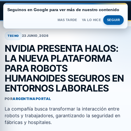
Seguinos en Google para ver más de nuestro contenido
ARGENTINA PORTAL
MAS TARDE
YA LO HICE
SEGUIR
Saltar
al
23 JUNIO, 2026
TECNO
contenido
NVIDIA PRESENTA HALOS:
LA NUEVA PLATAFORMA
PARA ROBOTS
HUMANOIDES SEGUROS EN
ENTORNOS LABORALES
POR
ARGENTINAPORTAL
La compañía busca transformar la interacción entre
robots y trabajadores, garantizando la seguridad en
fábricas y hospitales.