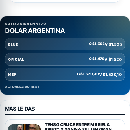
COTIZACION EN VIVO
DOLAR ARGENTINA
C $1.505
V $1.525
BLUE
C $1.470
V $1.520
OFICIAL
C $1.520,30
V $1.528,10
MEP
ACTUALIZADO 19:47
MAS LEIDAS
TENSO CRUCE ENTRE MARIELA
PRIETO Y YANINA ZILLI EN GRAN