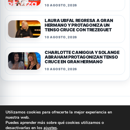
10 AGOSTO, 2026
LAURA UBFAL REGRESA A GRAN
HERMANO Y PROTAGONIZA UN
TENSO CRUCE CON TREZEGUET
10 AGOSTO, 2026
CHARLOTTE CANIGGIA Y SOLANGE
ABRAHAM PROTAGONIZAN TENSO
CRUCE EN GRAN HERMANO
10 AGOSTO, 2026
Privacidad
Cookies
Terminos y condiciones
Aviso legal
Utilizamos cookies para ofrecerte la mejor experiencia en
Quienes somos
Politica editorial
Contacto
nuestra web.
Puedes aprender más sobre qué cookies utilizamos o
© 2026 ARGENTINA PORTAL
desactivarlas en los
ajustes
.