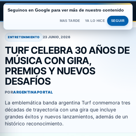
Seguinos en Google para ver más de nuestro contenido
ARGENTINA PORTAL
MAS TARDE
YA LO HICE
SEGUIR
Saltar
al
23 JUNIO, 2026
ENTRETENIMIENTO
contenido
TURF CELEBRA 30 AÑOS DE
MÚSICA CON GIRA,
PREMIOS Y NUEVOS
DESAFÍOS
POR
ARGENTINAPORTAL
La emblemática banda argentina Turf conmemora tres
décadas de trayectoria con una gira que incluye
grandes éxitos y nuevos lanzamientos, además de un
histórico reconocimiento.