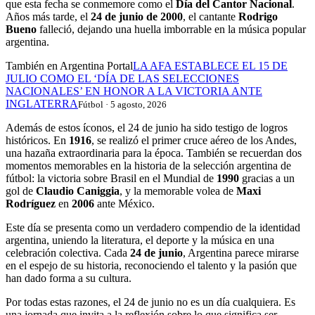
que esta fecha se conmemore como el
Día del Cantor Nacional
.
Años más tarde, el
24 de junio de 2000
, el cantante
Rodrigo
Bueno
falleció, dejando una huella imborrable en la música popular
argentina.
También en Argentina Portal
LA AFA ESTABLECE EL 15 DE
JULIO COMO EL ‘DÍA DE LAS SELECCIONES
NACIONALES’ EN HONOR A LA VICTORIA ANTE
INGLATERRA
Fútbol · 5 agosto, 2026
Además de estos íconos, el 24 de junio ha sido testigo de logros
históricos. En
1916
, se realizó el primer cruce aéreo de los Andes,
una hazaña extraordinaria para la época. También se recuerdan dos
momentos memorables en la historia de la selección argentina de
fútbol: la victoria sobre Brasil en el Mundial de
1990
gracias a un
gol de
Claudio Caniggia
, y la memorable volea de
Maxi
Rodríguez
en
2006
ante México.
Este día se presenta como un verdadero compendio de la identidad
argentina, uniendo la literatura, el deporte y la música en una
celebración colectiva. Cada
24 de junio
, Argentina parece mirarse
en el espejo de su historia, reconociendo el talento y la pasión que
han dado forma a su cultura.
Por todas estas razones, el 24 de junio no es un día cualquiera. Es
una jornada que invita a la reflexión sobre lo que significa ser