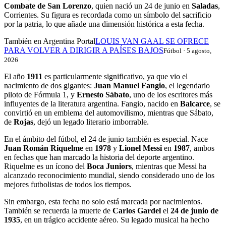
Combate de San Lorenzo
, quien nació un 24 de junio en
Saladas
,
Corrientes. Su figura es recordada como un símbolo del sacrificio
por la patria, lo que añade una dimensión histórica a esta fecha.
También en Argentina Portal
LOUIS VAN GAAL SE OFRECE
PARA VOLVER A DIRIGIR A PAÍSES BAJOS
Fútbol · 5 agosto,
2026
El año
1911
es particularmente significativo, ya que vio el
nacimiento de dos gigantes:
Juan Manuel Fangio
, el legendario
piloto de Fórmula 1, y
Ernesto Sábato
, uno de los escritores más
influyentes de la literatura argentina. Fangio, nacido en
Balcarce
, se
convirtió en un emblema del automovilismo, mientras que Sábato,
de
Rojas
, dejó un legado literario imborrable.
En el ámbito del fútbol, el 24 de junio también es especial. Nace
Juan Román Riquelme
en
1978
y
Lionel Messi
en
1987
, ambos
en fechas que han marcado la historia del deporte argentino.
Riquelme es un ícono del
Boca Juniors
, mientras que Messi ha
alcanzado reconocimiento mundial, siendo considerado uno de los
mejores futbolistas de todos los tiempos.
Sin embargo, esta fecha no solo está marcada por nacimientos.
También se recuerda la muerte de
Carlos Gardel
el
24 de junio de
1935
, en un trágico accidente aéreo. Su legado musical ha hecho