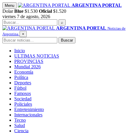
Saltar
ARGENTINA PORTAL
Menu
al
Dolar
Blue
$1.530
Oficial
$1.520
contenido
viernes 7 de agosto, 2026
Buscar
⌕
ARGENTINA PORTAL
Noticias de
Argentina
×
Buscar
Buscar
Inicio
ULTIMAS NOTICIAS
PROVINCIAS
Mundial 2026
Economía
Política
Deportes
Fútbol
Famosos
Sociedad
Policiales
Entretenimiento
Internacionales
Tecno
Salud
Ciencia