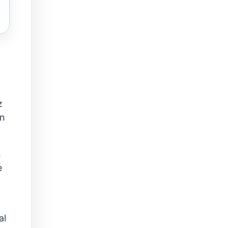
z
án
n
e
al