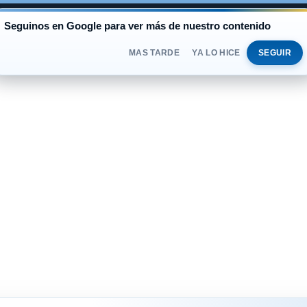
AL
Seguinos en Google para ver más de nuestro contenido
BLUE
$1.525
OFICIAL
$1.520
DOMINGO 
DOLAR
MAS TARDE
YA LO HICE
SEGUIR