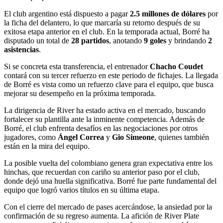
El club argentino está dispuesto a pagar
2.5 millones de dólares
por
la ficha del delantero, lo que marcaría su retorno después de su
exitosa etapa anterior en el club. En la temporada actual, Borré ha
disputado un total de
28 partidos
, anotando
9 goles
y brindando
2
asistencias
.
Si se concreta esta transferencia, el entrenador
Chacho Coudet
contará con su tercer refuerzo en este periodo de fichajes. La llegada
de Borré es vista como un refuerzo clave para el equipo, que busca
mejorar su desempeño en la próxima temporada.
La dirigencia de River ha estado activa en el mercado, buscando
fortalecer su plantilla ante la inminente competencia. Además de
Borré, el club enfrenta desafíos en las negociaciones por otros
jugadores, como
Ángel Correa
y
Gio Simeone
, quienes también
están en la mira del equipo.
La posible vuelta del colombiano genera gran expectativa entre los
hinchas, que recuerdan con cariño su anterior paso por el club,
donde dejó una huella significativa. Borré fue parte fundamental del
equipo que logró varios títulos en su última etapa.
Con el cierre del mercado de pases acercándose, la ansiedad por la
confirmación de su regreso aumenta. La afición de River Plate