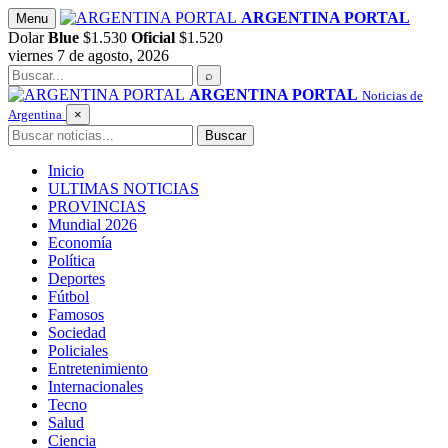
Saltar
ARGENTINA PORTAL
Menu
al
Dolar
Blue
$1.530
Oficial
$1.520
contenido
viernes 7 de agosto, 2026
Buscar
⌕
ARGENTINA PORTAL
Noticias de
Argentina
×
Buscar
Buscar
Inicio
ULTIMAS NOTICIAS
PROVINCIAS
Mundial 2026
Economía
Política
Deportes
Fútbol
Famosos
Sociedad
Policiales
Entretenimiento
Internacionales
Tecno
Salud
Ciencia