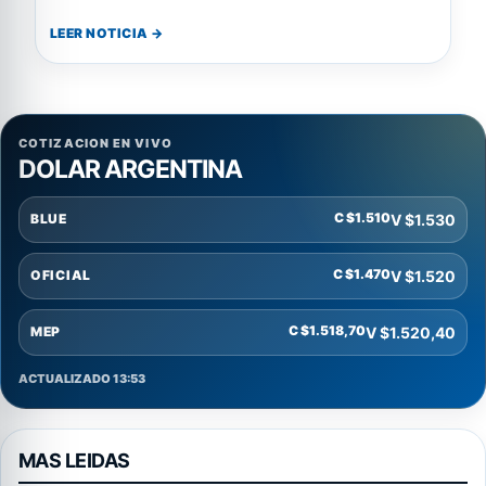
LEER NOTICIA →
COTIZACION EN VIVO
DOLAR ARGENTINA
C $1.510
V $1.530
BLUE
C $1.470
V $1.520
OFICIAL
C $1.518,70
V $1.520,40
MEP
ACTUALIZADO 13:53
MAS LEIDAS