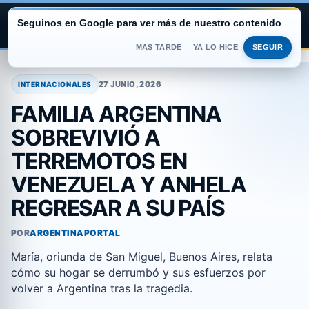
Seguinos en Google para ver más de nuestro contenido
ARGENTINA PORTAL
MAS TARDE
YA LO HICE
SEGUIR
Saltar
al
27 JUNIO, 2026
INTERNACIONALES
contenido
FAMILIA ARGENTINA
SOBREVIVIÓ A
TERREMOTOS EN
VENEZUELA Y ANHELA
REGRESAR A SU PAÍS
POR
ARGENTINAPORTAL
María, oriunda de San Miguel, Buenos Aires, relata
cómo su hogar se derrumbó y sus esfuerzos por
volver a Argentina tras la tragedia.