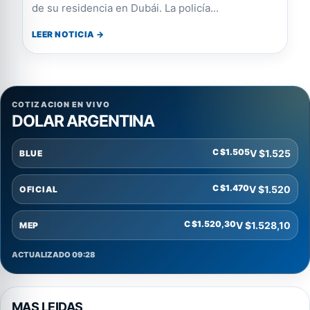
de su residencia en Dubái. La policía...
LEER NOTICIA →
COTIZACION EN VIVO
DOLAR ARGENTINA
C $1.505
V $1.525
BLUE
C $1.470
V $1.520
OFICIAL
C $1.520,30
V $1.528,10
MEP
ACTUALIZADO 09:28
MAS LEIDAS