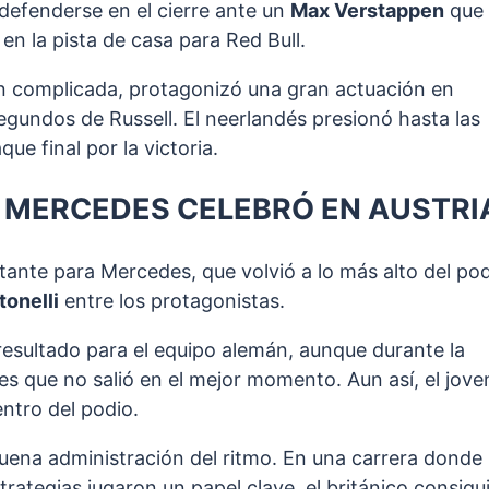
 defenderse en el cierre ante un
Max Verstappen
que
 en la pista de casa para Red Bull.
ón complicada, protagonizó una gran actuación en
gundos de Russell. El neerlandés presionó hasta las
ue final por la victoria.
Y MERCEDES CELEBRÓ EN AUSTRI
rtante para Mercedes, que volvió a lo más alto del po
tonelli
entre los protagonistas.
 resultado para el equipo alemán, aunque durante la
s que no salió en el mejor momento. Aun así, el jove
entro del podio.
uena administración del ritmo. En una carrera donde 
rategias jugaron un papel clave, el británico consigu