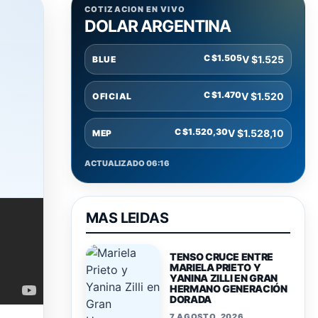
COTIZACION EN VIVO
DOLAR ARGENTINA
C $1.505
V $1.525
BLUE
C $1.470
V $1.520
OFICIAL
C $1.520,30
V $1.528,10
MEP
ACTUALIZADO 06:16
MAS LEIDAS
TENSO CRUCE ENTRE
MARIELA PRIETO Y
YANINA ZILLI EN GRAN
HERMANO GENERACIÓN
DORADA
7 AGOSTO, 2026