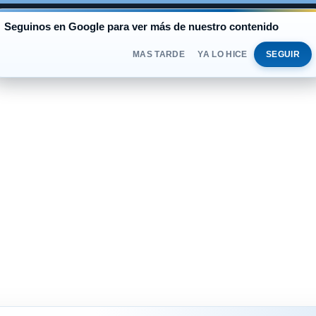
AL
Seguinos en Google para ver más de nuestro contenido
BLUE
$1.525
OFICIAL
$1.520
SÁBADO 
DOLAR
MAS TARDE
YA LO HICE
SEGUIR