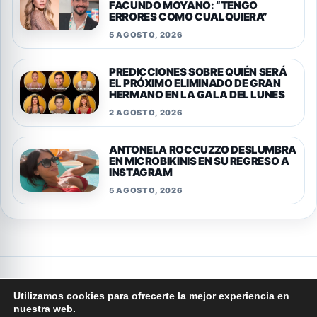
FACUNDO MOYANO: “TENGO
ERRORES COMO CUALQUIERA”
5 AGOSTO, 2026
PREDICCIONES SOBRE QUIÉN SERÁ
EL PRÓXIMO ELIMINADO DE GRAN
HERMANO EN LA GALA DEL LUNES
2 AGOSTO, 2026
ANTONELA ROCCUZZO DESLUMBRA
EN MICROBIKINIS EN SU REGRESO A
INSTAGRAM
5 AGOSTO, 2026
Privacidad
Cookies
Terminos y condiciones
Aviso legal
Quienes somos
Politica editorial
Contacto
Utilizamos cookies para ofrecerte la mejor experiencia en
nuestra web.