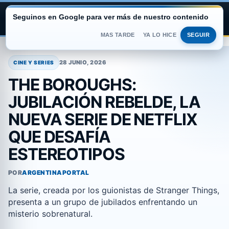
Seguinos en Google para ver más de nuestro contenido
ARGENTINA PORTAL
MAS TARDE
YA LO HICE
SEGUIR
Saltar
al
28 JUNIO, 2026
CINE Y SERIES
contenido
THE BOROUGHS:
JUBILACIÓN REBELDE, LA
NUEVA SERIE DE NETFLIX
QUE DESAFÍA
ESTEREOTIPOS
POR
ARGENTINAPORTAL
La serie, creada por los guionistas de Stranger Things,
presenta a un grupo de jubilados enfrentando un
misterio sobrenatural.