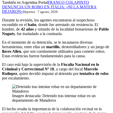
También en Argentina Portal
FRANCO COLAPINTO
DENUNCIA UN ROBO EN ITALIA: «NI LA MATERA
DEJARON»
Deportes · 7 agosto, 2026
Durante la revisión, los agentes encontraron al sospechoso
escondido en el
baño
, donde fue arrestado sin resistencia. El
hombre, de
42 años
y oriundo de la localidad bonaerense de
Pablo
Nogués
, fue trasladado a la comisaría.
En el momento de su detención, se le incautaron diversas
herramientas, entre ellas un
martillo
, destornilladores y un juego de
llaves Allen
, que son comúnmente utilizados para cometer robos.
Estas evidencias fueron fundamentales para la causa.
El caso está bajo la supervisión de la
Fiscalía Nacional en lo
Criminal y Correccional Nº 18
, a cargo del fiscal
Marcelo
Ruilopez
, quien decidió imputar al detenido por
tentativa de robo
por escalamiento.
Imagen destacada: Detenido tras intentar robar en un
departamento de Mataderos
El hecho resalta la importancia de la colaboración vecinal en la