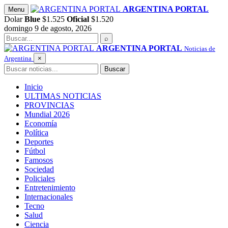
Saltar
ARGENTINA PORTAL
Menu
al
Dolar
Blue
$1.525
Oficial
$1.520
contenido
domingo 9 de agosto, 2026
Buscar
⌕
ARGENTINA PORTAL
Noticias de
Argentina
×
Buscar
Buscar
Inicio
ULTIMAS NOTICIAS
PROVINCIAS
Mundial 2026
Economía
Política
Deportes
Fútbol
Famosos
Sociedad
Policiales
Entretenimiento
Internacionales
Tecno
Salud
Ciencia