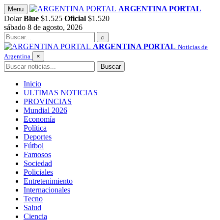
Saltar
ARGENTINA PORTAL
Menu
al
Dolar
Blue
$1.525
Oficial
$1.520
contenido
sábado 8 de agosto, 2026
Buscar
⌕
ARGENTINA PORTAL
Noticias de
Argentina
×
Buscar
Buscar
Inicio
ULTIMAS NOTICIAS
PROVINCIAS
Mundial 2026
Economía
Política
Deportes
Fútbol
Famosos
Sociedad
Policiales
Entretenimiento
Internacionales
Tecno
Salud
Ciencia