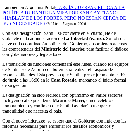
También en Argentina Portal
GARCÍA CUERVA CRITICA A LA
POLÍTICA DURANTE LA MISA POR SAN CAYETANO:
«HABLAN DE LOS POBRES, PERO NO ESTÁN CERCA DE
SUS NECESIDADES»
Política · 7 agosto, 2026
Con esta designación, Santilli se convierte en el cuarto jefe de
Gabinete en la administración de
La Libertad Avanza
. Su rol será
clave en la coordinación política del Gobierno, absorbiendo además
las competencias del
Ministerio del Interior
para facilitar el diálogo
con gobernadores y legisladores.
La transición de funciones comenzará este lunes, cuando los equipos
de Santilli y de Adorni colaboren para realizar el traspaso de
responsabilidades. Está previsto que Santilli preste juramento el
30
de junio
a las 16:00 en la
Casa Rosada
, marcando el inicio formal
de su gestión.
La designación ha sido recibida con optimismo en varios sectores,
incluyendo al expresidente
Mauricio Macri
, quien celebró el
nombramiento y confió en que Santilli ayudará a recuperar la
tranquilidad que necesita el país.
Con el nuevo liderazgo, se espera que el Gobierno continúe con las
reformas necesarias para enfrentar los desafíos económicos y