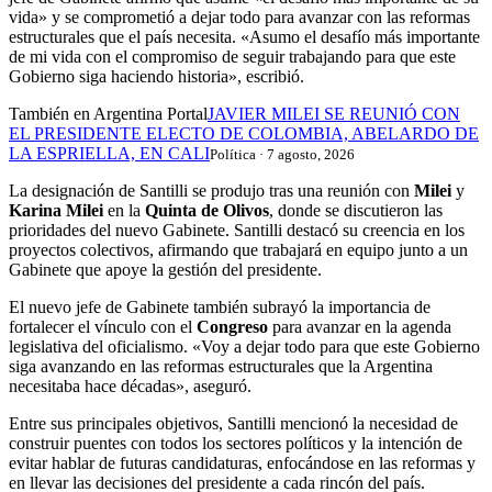
vida» y se comprometió a dejar todo para avanzar con las reformas
estructurales que el país necesita. «Asumo el desafío más importante
de mi vida con el compromiso de seguir trabajando para que este
Gobierno siga haciendo historia», escribió.
También en Argentina Portal
JAVIER MILEI SE REUNIÓ CON
EL PRESIDENTE ELECTO DE COLOMBIA, ABELARDO DE
LA ESPRIELLA, EN CALI
Política · 7 agosto, 2026
La designación de Santilli se produjo tras una reunión con
Milei
y
Karina Milei
en la
Quinta de Olivos
, donde se discutieron las
prioridades del nuevo Gabinete. Santilli destacó su creencia en los
proyectos colectivos, afirmando que trabajará en equipo junto a un
Gabinete que apoye la gestión del presidente.
El nuevo jefe de Gabinete también subrayó la importancia de
fortalecer el vínculo con el
Congreso
para avanzar en la agenda
legislativa del oficialismo. «Voy a dejar todo para que este Gobierno
siga avanzando en las reformas estructurales que la Argentina
necesitaba hace décadas», aseguró.
Entre sus principales objetivos, Santilli mencionó la necesidad de
construir puentes con todos los sectores políticos y la intención de
evitar hablar de futuras candidaturas, enfocándose en las reformas y
en llevar las decisiones del presidente a cada rincón del país.