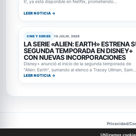
ti', ya está disponible en Netflix, prometiendo...
LEER NOTICIA →
CINE Y SERIES
10 JULIO, 2026
LA SERIE «ALIEN: EARTH» ESTRENA 
SEGUNDA TEMPORADA EN DISNEY+
CON NUEVAS INCORPORACIONES
Disney+ anunció el inicio de la segunda temporada de
"Alien: Earth", sumando al elenco a Tracey Ullman, Sam..
LEER NOTICIA →
Privacidad
/
Co
Utilizamos cookies