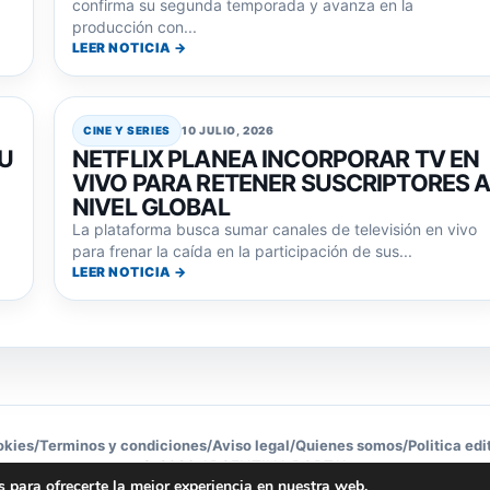
confirma su segunda temporada y avanza en la
producción con...
LEER NOTICIA →
CINE Y SERIES
10 JULIO, 2026
SU
NETFLIX PLANEA INCORPORAR TV EN
VIVO PARA RETENER SUSCRIPTORES 
NIVEL GLOBAL
La plataforma busca sumar canales de televisión en vivo
.
para frenar la caída en la participación de sus...
LEER NOTICIA →
okies
/
Terminos y condiciones
/
Aviso legal
/
Quienes somos
/
Politica edi
© 2026 ARGENTINA PORTAL
 para ofrecerte la mejor experiencia en nuestra web.