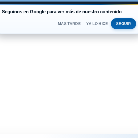
AL
Seguinos en Google para ver más de nuestro contenido
BLUE
$1.530
OFICIAL
$1.520
JUEVES 
DOLAR
MAS TARDE
YA LO HICE
SEGUIR