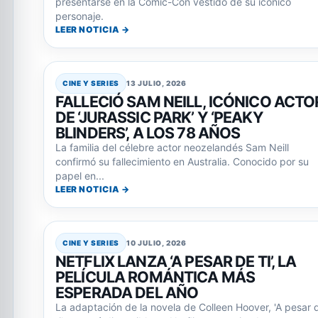
presentarse en la Comic-Con vestido de su icónico
personaje.
LEER NOTICIA →
CINE Y SERIES
13 JULIO, 2026
FALLECIÓ SAM NEILL, ICÓNICO ACTO
DE ‘JURASSIC PARK’ Y ‘PEAKY
BLINDERS’, A LOS 78 AÑOS
La familia del célebre actor neozelandés Sam Neill
confirmó su fallecimiento en Australia. Conocido por su
papel en...
LEER NOTICIA →
CINE Y SERIES
10 JULIO, 2026
NETFLIX LANZA ‘A PESAR DE TI’, LA
PELÍCULA ROMÁNTICA MÁS
ESPERADA DEL AÑO
La adaptación de la novela de Colleen Hoover, 'A pesar 