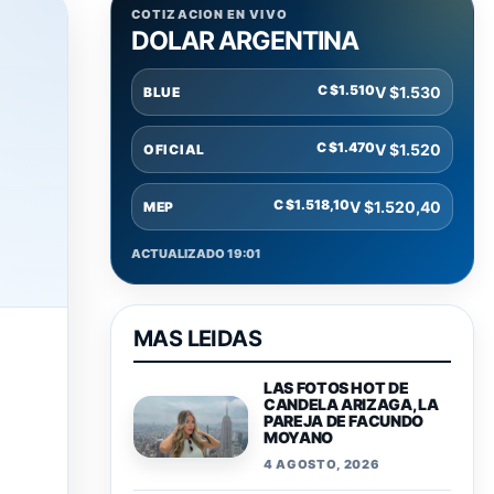
COTIZACION EN VIVO
DOLAR ARGENTINA
C $1.510
V $1.530
BLUE
C $1.470
V $1.520
OFICIAL
C $1.518,10
V $1.520,40
MEP
ACTUALIZADO 19:01
MAS LEIDAS
LAS FOTOS HOT DE
CANDELA ARIZAGA, LA
PAREJA DE FACUNDO
MOYANO
4 AGOSTO, 2026