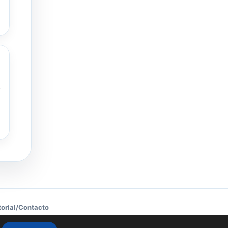
A
torial
/
Contacto