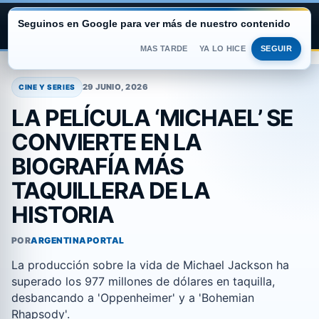
Seguinos en Google para ver más de nuestro contenido
ARGENTINA PORTAL
MAS TARDE
YA LO HICE
SEGUIR
Saltar
al
29 JUNIO, 2026
CINE Y SERIES
contenido
LA PELÍCULA ‘MICHAEL’ SE
CONVIERTE EN LA
BIOGRAFÍA MÁS
TAQUILLERA DE LA
HISTORIA
POR
ARGENTINAPORTAL
La producción sobre la vida de Michael Jackson ha
superado los 977 millones de dólares en taquilla,
desbancando a 'Oppenheimer' y a 'Bohemian
Rhapsody'.