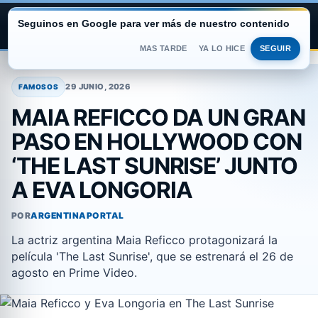
Seguinos en Google para ver más de nuestro contenido
ARGENTINA PORTAL
MAS TARDE
YA LO HICE
SEGUIR
Saltar
al
29 JUNIO, 2026
FAMOSOS
contenido
MAIA REFICCO DA UN GRAN
PASO EN HOLLYWOOD CON
‘THE LAST SUNRISE’ JUNTO
A EVA LONGORIA
POR
ARGENTINAPORTAL
La actriz argentina Maia Reficco protagonizará la
película 'The Last Sunrise', que se estrenará el 26 de
agosto en Prime Video.