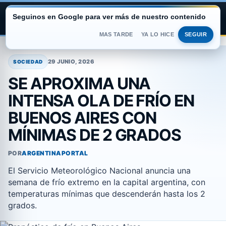
Seguinos en Google para ver más de nuestro contenido
ARGENTINA PORTAL
MAS TARDE
YA LO HICE
SEGUIR
Saltar
al
29 JUNIO, 2026
SOCIEDAD
contenido
SE APROXIMA UNA
INTENSA OLA DE FRÍO EN
BUENOS AIRES CON
MÍNIMAS DE 2 GRADOS
POR
ARGENTINAPORTAL
El Servicio Meteorológico Nacional anuncia una
semana de frío extremo en la capital argentina, con
temperaturas mínimas que descenderán hasta los 2
grados.