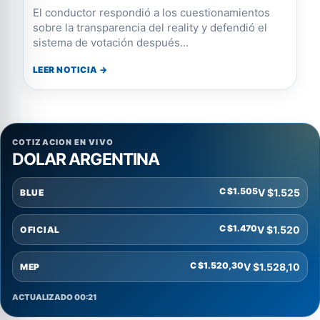
El conductor respondió a los cuestionamientos
sobre la transparencia del reality y defendió el
sistema de votación después...
LEER NOTICIA →
COTIZACION EN VIVO
DOLAR ARGENTINA
C $1.505
V $1.525
BLUE
C $1.470
V $1.520
OFICIAL
C $1.520,30
V $1.528,10
MEP
ACTUALIZADO 00:21