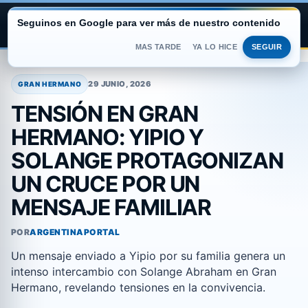
Seguinos en Google para ver más de nuestro contenido
ARGENTINA PORTAL
MAS TARDE
YA LO HICE
SEGUIR
Saltar
al
29 JUNIO, 2026
GRAN HERMANO
contenido
TENSIÓN EN GRAN
HERMANO: YIPIO Y
SOLANGE PROTAGONIZAN
UN CRUCE POR UN
MENSAJE FAMILIAR
POR
ARGENTINAPORTAL
Un mensaje enviado a Yipio por su familia genera un
intenso intercambio con Solange Abraham en Gran
Hermano, revelando tensiones en la convivencia.