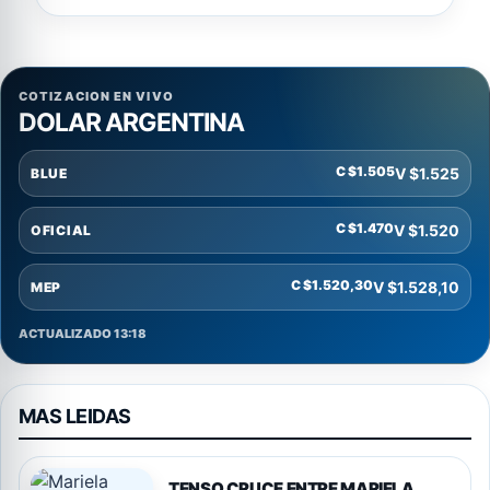
COTIZACION EN VIVO
DOLAR ARGENTINA
C $1.505
V $1.525
BLUE
C $1.470
V $1.520
OFICIAL
C $1.520,30
V $1.528,10
MEP
ACTUALIZADO 13:18
MAS LEIDAS
TENSO CRUCE ENTRE MARIELA