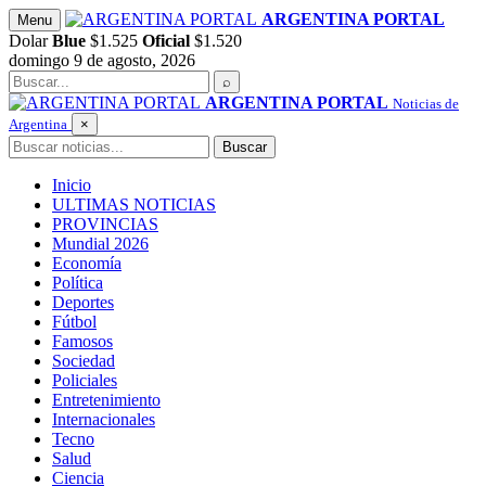
Saltar
ARGENTINA PORTAL
Menu
al
Dolar
Blue
$1.525
Oficial
$1.520
contenido
domingo 9 de agosto, 2026
Buscar
⌕
ARGENTINA PORTAL
Noticias de
Argentina
×
Buscar
Buscar
Inicio
ULTIMAS NOTICIAS
PROVINCIAS
Mundial 2026
Economía
Política
Deportes
Fútbol
Famosos
Sociedad
Policiales
Entretenimiento
Internacionales
Tecno
Salud
Ciencia