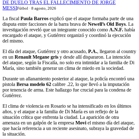
DE DUELO TRAS EL FALLECIMIENTO DE JORGE
MESSI
Fútbol · 8 agosto, 2026
La fiscal
Paula Barros
explicó que el ataque formaba parte de una
disputa entre facciones de la barra brava de
Newell’s Old Boys
. La
investigación reveló que un integrante conocido como
A.N.F.
había
encargado el ataque, y Gutiérrez organizó y coordinó la ejecución
del mismo.
El día del ataque, Gutiérrez y otro acusado,
P.A.
, llegaron al country
en un
Renault Megane gris
y desde allí dispararon. La intención
del ataque, según la Fiscalía, no solo era intimidar a la familia de Di
María, sino también generar un clima de miedo en la sociedad.
Durante un allanamiento posterior al ataque, la policía encontró una
pistola
Bersa modelo 62
calibre .22, lo que llevó a la imputación
por tenencia de arma. Este hallazgo fue crucial para la condena de
Gutiérrez.
El clima de violencia en Rosario se ha intensificado en los últimos
años, y el ataque a la familia de Di María es un reflejo de la
situación crítica que enfrenta la ciudad. La aparición de otra
amenaza en un galpón de la empresa
Movi
el mismo día del ataque,
que hacía referencia a un reciente asesinato, subraya la gravedad de
la situación.