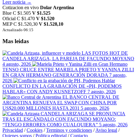
Leer noticia →
Cotizacion en vivo
Dolar Argentina
Blue
C $1.505
V $1.525
Oficial
C $1.470
V $1.520
MEP
C $1.520,30
V $1.528,10
Actualizado 06:15
Mas leidas
LAS FOTOS HOT DE
CANDELA ARIZAGA, LA PAREJA DE FACUNDO MOYANO
4 agosto, 2026
TENSO CRUCE ENTRE MARIELA PRIETO Y YANINA ZILLI
EN GRAN HERMANO GENERACIÓN DORADA
7 agosto,
2026
CONFLICTO EN LA GRABACIÓN DE «PH, PODEMOS
HABLAR» CON ANDY KUSNETZOFF
7 agosto, 2026
EL BANCO CENTRAL DE
ARGENTINA RENUEVA EL SWAP CON CHINA POR
US$20.000 MILLONES HASTA 2031
5 agosto, 2026
CANDELA ARIZAGA SE PRONUNCIA
TRAS EL ESCÁNDALO CON FACUNDO MOYANO:
“TENGO ERRORES COMO CUALQUIERA”
5 agosto, 2026
Privacidad
/
Cookies
/
Terminos y condiciones
/
Aviso legal
/
Quienes somos
/
Politica editorial
/
Contacto