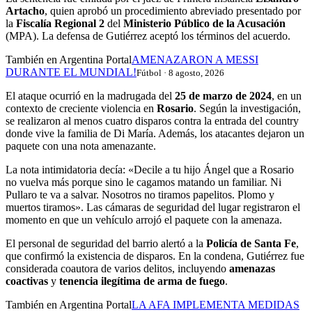
Artacho
, quien aprobó un procedimiento abreviado presentado por
la
Fiscalía Regional 2
del
Ministerio Público de la Acusación
(MPA). La defensa de Gutiérrez aceptó los términos del acuerdo.
También en Argentina Portal
AMENAZARON A MESSI
DURANTE EL MUNDIAL!
Fútbol · 8 agosto, 2026
El ataque ocurrió en la madrugada del
25 de marzo de 2024
, en un
contexto de creciente violencia en
Rosario
. Según la investigación,
se realizaron al menos cuatro disparos contra la entrada del country
donde vive la familia de Di María. Además, los atacantes dejaron un
paquete con una nota amenazante.
La nota intimidatoria decía: «Decile a tu hijo Ángel que a Rosario
no vuelva más porque sino le cagamos matando un familiar. Ni
Pullaro te va a salvar. Nosotros no tiramos papelitos. Plomo y
muertos tiramos». Las cámaras de seguridad del lugar registraron el
momento en que un vehículo arrojó el paquete con la amenaza.
El personal de seguridad del barrio alertó a la
Policía de Santa Fe
,
que confirmó la existencia de disparos. En la condena, Gutiérrez fue
considerada coautora de varios delitos, incluyendo
amenazas
coactivas
y
tenencia ilegítima de arma de fuego
.
También en Argentina Portal
LA AFA IMPLEMENTA MEDIDAS