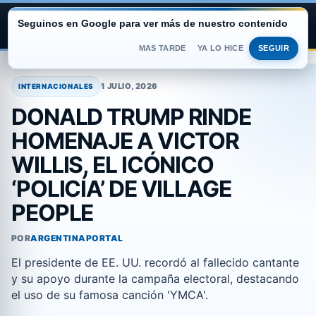
Seguinos en Google para ver más de nuestro contenido
ARGENTINA PORTAL
MAS TARDE
YA LO HICE
SEGUIR
Saltar
al
1 JULIO, 2026
INTERNACIONALES
contenido
DONALD TRUMP RINDE
HOMENAJE A VICTOR
WILLIS, EL ICÓNICO
‘POLICÍA’ DE VILLAGE
PEOPLE
POR
ARGENTINAPORTAL
El presidente de EE. UU. recordó al fallecido cantante
y su apoyo durante la campaña electoral, destacando
el uso de su famosa canción 'YMCA'.