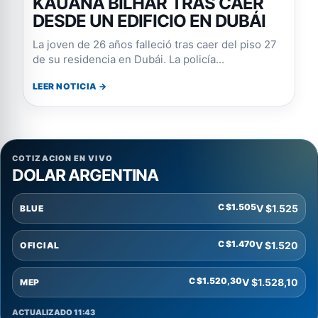
KAUANA BILHAR TRAS CAER
DESDE UN EDIFICIO EN DUBÁI
La joven de 26 años falleció tras caer del piso 27
de su residencia en Dubái. La policía...
LEER NOTICIA →
COTIZACION EN VIVO
DOLAR ARGENTINA
C $1.505
V $1.525
BLUE
C $1.470
V $1.520
OFICIAL
C $1.520,30
V $1.528,10
MEP
ACTUALIZADO 11:43