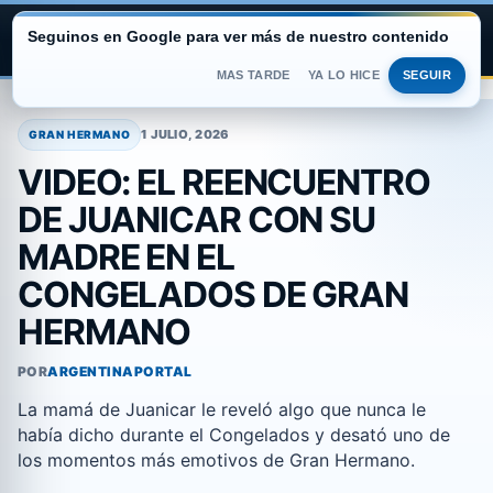
Seguinos en Google para ver más de nuestro contenido
ARGENTINA PORTAL
MAS TARDE
YA LO HICE
SEGUIR
Saltar
al
1 JULIO, 2026
GRAN HERMANO
contenido
VIDEO: EL REENCUENTRO
DE JUANICAR CON SU
MADRE EN EL
CONGELADOS DE GRAN
HERMANO
POR
ARGENTINAPORTAL
La mamá de Juanicar le reveló algo que nunca le
había dicho durante el Congelados y desató uno de
Reproducir video
los momentos más emotivos de Gran Hermano.