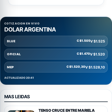
COTIZACION EN VIVO
DOLAR ARGENTINA
C $1.505
V $1.525
BLUE
C $1.470
V $1.520
OFICIAL
C $1.520,30
V $1.528,10
MEP
ACTUALIZADO 20:41
MAS LEIDAS
TENSO CRUCE ENTRE MARIELA