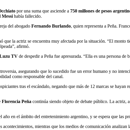
Occhiato
por una suma que asciende a
750 millones de pesos argentin
l Messi
había fallecido.
areja del abogado
Fernando Burlando
, quien representa a Peña. Franc
 que la actriz se encuentra muy afectada por la situación. “El monto ti
lpeada”, afirmó.
Luzu TV
de despedir a Peña fue apresurada. “Ella es una persona de b
ntroversia, asegurando que lo sucedido fue un error humano y no inte
ilidad como responsable del canal.
auspiciantes tras el escándalo, negando que más de 12 marcas se hayan r
e
Florencia Peña
continúa siendo objeto de debate público. La actriz, a 
del año en el ámbito del entretenimiento argentino, y se espera que las
 acontecimientos, mientras que los medios de comunicación analizan las