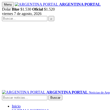
Saltar
ARGENTINA PORTAL
Menu
al
Dolar
Blue
$1.530
Oficial
$1.520
contenido
viernes 7 de agosto, 2026
Buscar
⌕
ARGENTINA PORTAL
Noticias de Arg
Buscar
Buscar
Inicio